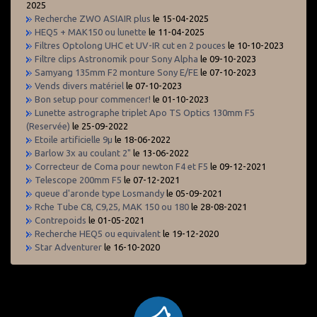
2025
Recherche ZWO ASIAIR plus
le 15-04-2025
HEQ5 + MAK150 ou lunette
le 11-04-2025
Filtres Optolong UHC et UV-IR cut en 2 pouces
le 10-10-2023
Filtre clips Astronomik pour Sony Alpha
le 09-10-2023
Samyang 135mm F2 monture Sony E/FE
le 07-10-2023
Vends divers matériel
le 07-10-2023
Bon setup pour commencer!
le 01-10-2023
Lunette astrographe triplet Apo TS Optics 130mm F5
(Reservée)
le 25-09-2022
Etoile artificielle 9µ
le 18-06-2022
Barlow 3x au coulant 2"
le 13-06-2022
Correcteur de Coma pour newton F4 et F5
le 09-12-2021
Telescope 200mm F5
le 07-12-2021
queue d'aronde type Losmandy
le 05-09-2021
Rche Tube C8, C9,25, MAK 150 ou 180
le 28-08-2021
Contrepoids
le 01-05-2021
Recherche HEQ5 ou equivalent
le 19-12-2020
Star Adventurer
le 16-10-2020