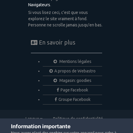
Navigateurs
.
Si vous lisez ceci, c'est que vous
explorez le site vraiment à fond.
Personne ne scrolle jamais jusqu'en bas.
En savoir plus
Mentions légales
A propos de Webastro
Magasin: goodies
Page Facebook
Groupe Facebook
Langue
Politique de confidentialité
Nous contacter
Cookies
Information importante
Copyright © 2020 Webastro
Nous avons placé des
cookies
sur votre appareil pour aider à