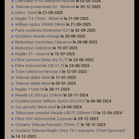
Chercheur 9*50 celestron réticulé
le 03-05-2026
Televue powermate X2 - Réservé
le 20-12-2025
Delos 12mm
le 21-09-2025
Nagler T4 17mm - Réservé
le 21-09-2025
William optics UWAN 28mm
le 21-09-2025
Paire oculaires Denkmeier D21
le 02-09-2025
Oculaires meade vintage
le 30-08-2025
Réducteur correcteur Celestron
le 28-08-2025
Réducteur Celestron
le 15-07-2025
Nagler 31 - réservé
le 15-07-2025
Filtre Lumicon Deep sky 31,75
le 24-06-2025
Filtre Astronomik OIII 31,75
le 24-06-2025
Tube Celestron Nexstar 6
le 12-01-2025
Televue delite 4mm
le 11-01-2025
Televue delite 4mm
le 03-01-2025
Nagler 11mm t6
le 28-11-2024
Meade LX 200 Gps 254mm
le 26-11-2024
Oculaire photo William Optics DCL4337
le 06-08-2024
Sac geoptic 84cm neuf
le 24-04-2024
Télescope complet Meade LXD75 203mm f10
le 12-04-2024
Filtre UHC Astronomik 2 pouces
le 29-12-2023
Oculaire Televue Panoptic 27mm, 2"
le 18-12-2023
Oculaire Televue Nagler 5mm T6 + panoptic 27mm (2pouces)
le 14-12-2023