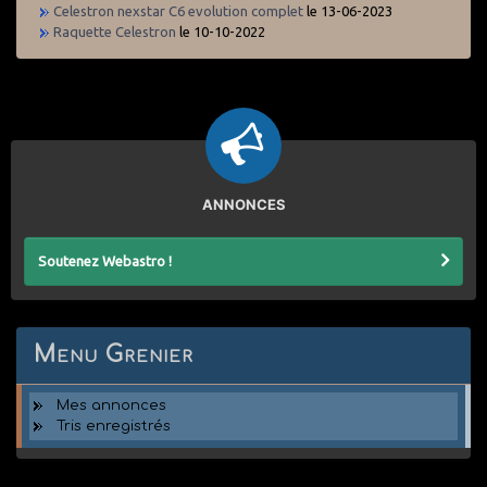
Celestron nexstar C6 evolution complet
le 13-06-2023
Raquette Celestron
le 10-10-2022
ANNONCES
Soutenez Webastro !
Menu Grenier
Mes annonces
Tris enregistrés