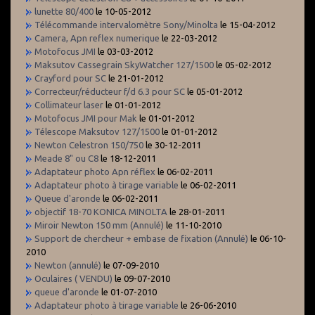
lunette 80/400
le 10-05-2012
Télécommande intervalomètre Sony/Minolta
le 15-04-2012
Camera, Apn reflex numerique
le 22-03-2012
Motofocus JMI
le 03-03-2012
Maksutov Cassegrain SkyWatcher 127/1500
le 05-02-2012
Crayford pour SC
le 21-01-2012
Correcteur/réducteur f/d 6.3 pour SC
le 05-01-2012
Collimateur laser
le 01-01-2012
Motofocus JMI pour Mak
le 01-01-2012
Télescope Maksutov 127/1500
le 01-01-2012
Newton Celestron 150/750
le 30-12-2011
Meade 8" ou C8
le 18-12-2011
Adaptateur photo Apn réflex
le 06-02-2011
Adaptateur photo à tirage variable
le 06-02-2011
Queue d'aronde
le 06-02-2011
objectif 18-70 KONICA MINOLTA
le 28-01-2011
Miroir Newton 150 mm (Annulé)
le 11-10-2010
Support de chercheur + embase de fixation (Annulé)
le 06-10-
2010
Newton (annulé)
le 07-09-2010
Oculaires ( VENDU)
le 09-07-2010
queue d'aronde
le 01-07-2010
Adaptateur photo à tirage variable
le 26-06-2010