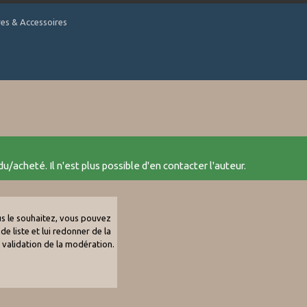
tres & Accessoires
u/acheté. Il n'est plus possible d'en contacter l'auteur.
ous le souhaitez, vous pouvez
de liste et lui redonner de la
e validation de la modération.