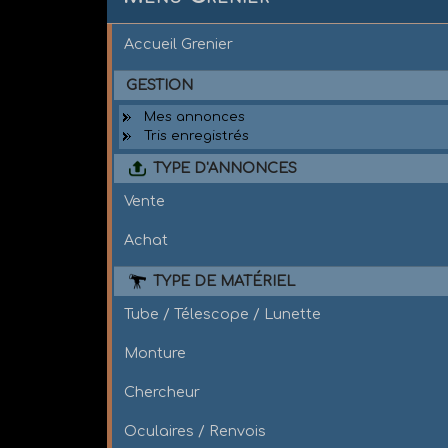
Accueil Grenier
GESTION
Mes annonces
Tris enregistrés
TYPE D'ANNONCES
Vente
Achat
TYPE DE MATÉRIEL
Tube / Télescope / Lunette
Monture
Chercheur
Oculaires / Renvois