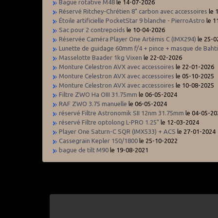
Bague rotative M48
le 14-07-2026
Réservé Ritchey-Chrétien 8" carbon avec accessoires
le 
Étoile artificielle PocketStar 9 blanche - PierroAstro
le 1
Sac pour 2 contrepoids
le 10-04-2026
Réservée Caméra Player One Artémis C (IMX294)
le 25-0
Lunette de guidage 60mm f/4 + pince + masque de Baht
Masselotte Baader 1kg Vixen
le 22-02-2026
Monture Celestron AVX avec accessoires
le 22-01-2026
Monture Celestron AVX avec accessoires
le 05-10-2025
Monture Celestron AVX avec accessoires
le 10-08-2025
Filtre ZWO Ha OIII 31.75mm
le 06-05-2024
RAF ZWO 3.75 manuelle
le 06-05-2024
réservé Filtre Astronomik SII 12nm 31.75mm
le 04-05-20
réservé Filtre optolong L-PRO 1.25"
le 12-03-2024
Player One Saturn-C SQR (IMX533) + ACS
le 27-01-2024
Cassegrain Kepler 150/1800
le 25-10-2022
bague de tilt M90
le 19-08-2021