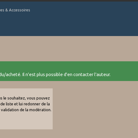
tres & Accessoires
u/acheté. Il n'est plus possible d'en contacter l'auteur.
ous le souhaitez, vous pouvez
de liste et lui redonner de la
e validation de la modération.