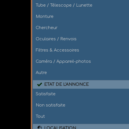
Tube / Télescope / Lunette
Monture
Chercheur
Oculaires / Renvois
Filtres & Accessoires
Caméra / Appareil-photos
Autre
ETAT DE L'ANNONCE
Satisfaite
Non satisfaite
Tout
LOCALISATION