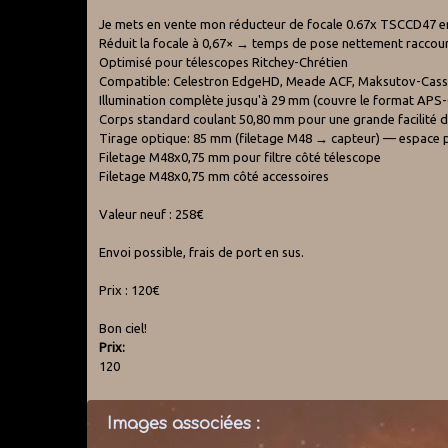
Je mets en vente mon réducteur de focale 0.67x TSCCD47 en 
Réduit la focale à 0,67× → temps de pose nettement raccou
Optimisé pour télescopes Ritchey-Chrétien
Compatible: Celestron EdgeHD, Meade ACF, Maksutov-Cassegra
Illumination complète jusqu'à 29 mm (couvre le format APS-
Corps standard coulant 50,80 mm pour une grande facilité 
Tirage optique: 85 mm (filetage M48 → capteur) — espace po
Filetage M48x0,75 mm pour filtre côté télescope
Filetage M48x0,75 mm côté accessoires
Valeur neuf : 258€
Envoi possible, frais de port en sus.
Prix : 120€
Bon ciel!
Prix:
120
Images associées :