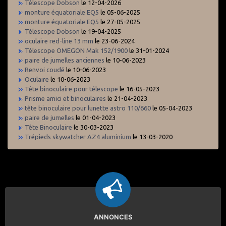
Télescope Dobson
le 12-04-2026
monture équatoriale EQ5
le 05-06-2025
monture équatoriale EQ5
le 27-05-2025
Télescope Dobson
le 19-04-2025
oculaire red-line 13 mm
le 23-06-2024
Télescope OMEGON Mak 152/1900
le 31-01-2024
paire de jumelles anciennes
le 10-06-2023
Renvoi coudé
le 10-06-2023
Oculaire
le 10-06-2023
Tête binoculaire pour télescope
le 16-05-2023
Prisme amici et binoculaires
le 21-04-2023
tête binoculaire pour lunette astro 110/660
le 05-04-2023
paire de jumelles
le 01-04-2023
Tête Binoculaire
le 30-03-2023
Trépieds skywatcher AZ4 aluminium
le 13-03-2020
ANNONCES