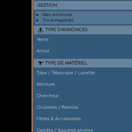
GESTION
Mes annonces
Tris enregistrés
TYPE D'ANNONCES
Vente
Achat
TYPE DE MATÉRIEL
Tube / Télescope / Lunette
Monture
Chercheur
Oculaires / Renvois
Filtres & Accessoires
Caméra / Appareil-photos