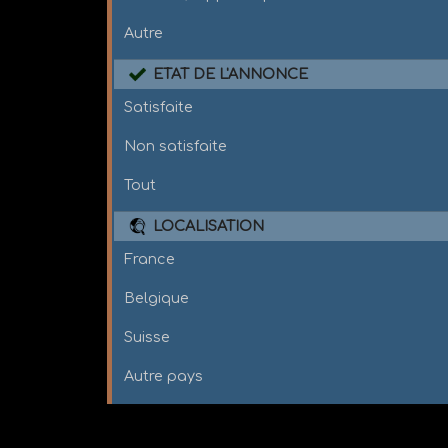
Autre
ETAT DE L'ANNONCE
Satisfaite
Non satisfaite
Tout
LOCALISATION
France
Belgique
Suisse
Autre pays