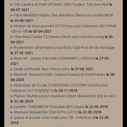
Vds Caméra ALTAIR GPCAM2-290C Couleur Trés bon état
le
06-07-2021
Filtre BAADER Halpha 7nm diamètre 50mm non monté NEUF
le 20-06-2021
Moteur de mise au point SCT-Focus pour Celestron C8 C9 Mak
150 ou 180
le 03-04-2021
Chercheur/ Guide TS Deluxe 50mm avec microfocusing
le 03-
04-2021
Roulements Céramiques pour EQ6 / EQ6-R et clé de montage
le 27-02-2021
Réservé - Queue d'aronde LOSMANDY L=330 mm
le 27-02-
2021
Etoile artificielle 9um -Pierro astro
le 27-02-2021
Réservé -Monture EQ8 + trépied tuned par DarkFrames
le 28-
06-2020
Réducteur de focale STARIZONA SCTCORR-II 0,63X pour
Celestron SCT (C6/8/9/11)
le 28-11-2019
Platine SkyMeca pour montures (dont Skywatcher EQ) en ALU
le 22-05-2019
Lunette TS80/480 F6 Photoline APO triplet
le 22-05-2019
Monture Skywatcher EQ6-R Pro GOTO
le 22-05-2019
Queue d aronde vixen male pour C8 - Celestron 8
le 22-05-
2019