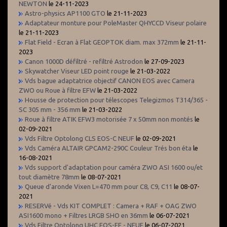
NEWTON
le 24-11-2023
Astro-physics AP1100 GTO
le 21-11-2023
Adaptateur monture pour PoleMaster QHYCCD Viseur polaire
le 21-11-2023
Flat Field - Ecran à Flat GEOPTOK diam. max 372mm
le 21-11-
2023
Canon 1000D défiltré - refiltré Astrodon
le 27-09-2023
Skywatcher Viseur LED point rouge
le 21-03-2022
Vds bague adaptatrice objectif CANON EOS avec Camera
ZWO ou Roue à filtre EFW
le 21-03-2022
Housse de protection pour télescopes Telegizmos T314/365 -
SC 305 mm - 356 mm
le 21-03-2022
Roue à filtre ATIK EFW3 motorisée 7 x 50mm non montés
le
02-09-2021
Vds Filtre Optolong CLS EOS-C NEUF
le 02-09-2021
Vds Caméra ALTAIR GPCAM2-290C Couleur Trés bon éta
le
16-08-2021
Vds support d'adaptation pour caméra ZWO ASI 1600 ou/et
tout diamètre 78mm
le 08-07-2021
Queue d'aronde Vixen L=470 mm pour C8, C9, C11
le 08-07-
2021
RESERVé - Vds KIT COMPLET : Camera + RAF + OAG ZWO
ASI1600 mono + Filtres LRGB SHO en 36mm
le 06-07-2021
Vds Filtre Optolong UHC EOS-FF - NEUF
le 06-07-2021