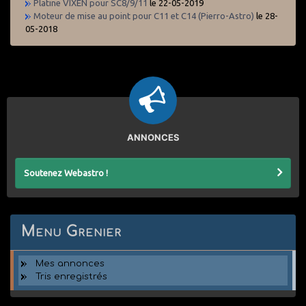
Platine VIXEN pour SC8/9/11
le 22-05-2019
Moteur de mise au point pour C11 et C14 (Pierro-Astro)
le 28-
05-2018
ANNONCES
Soutenez Webastro !
Menu Grenier
Mes annonces
Tris enregistrés