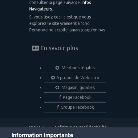
consulter la page suivante:
Infos
Navigateurs
.
Si vous lisez ceci, c'est que vous
explorez le site vraiment à fond.
Personne ne scrolle jamais jusqu'en bas.
En savoir plus
Mentions légales
A propos de Webastro
Magasin: goodies
Page Facebook
Groupe Facebook
Langue
Politique de confidentialité
Nous contacter
Cookies
Information importante