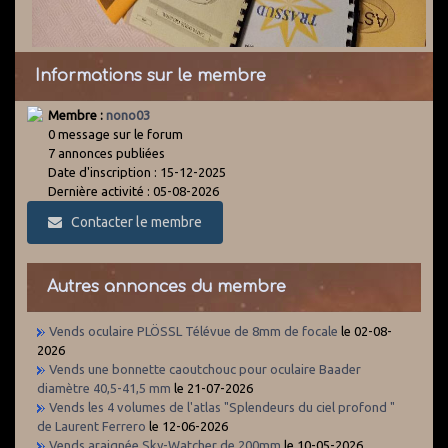
Informations sur le membre
Membre :
nono03
0 message sur le forum
7 annonces publiées
Date d'inscription : 15-12-2025
Dernière activité : 05-08-2026
Contacter le membre
Autres annonces du membre
Vends oculaire PLÖSSL Télévue de 8mm de focale
le 02-08-
2026
Vends une bonnette caoutchouc pour oculaire Baader
diamètre 40,5-41,5 mm
le 21-07-2026
Vends les 4 volumes de l'atlas "Splendeurs du ciel profond "
de Laurent Ferrero
le 12-06-2026
Vends araignée Sky-Watcher de 200mm
le 10-05-2026