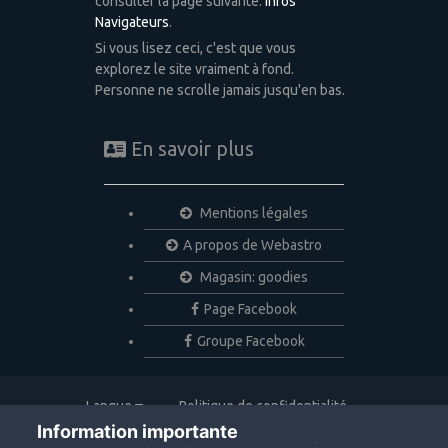
consulter la page suivante:
Infos
Navigateurs
.
Si vous lisez ceci, c'est que vous
explorez le site vraiment à fond.
Personne ne scrolle jamais jusqu'en bas.
En savoir plus
Mentions légales
A propos de Webastro
Magasin: goodies
Page Facebook
Groupe Facebook
Langue
Politique de confidentialité
Nous contacter
Cookies
Information importante