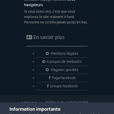
Navigateurs
.
Si vous lisez ceci, c'est que vous
explorez le site vraiment à fond.
Personne ne scrolle jamais jusqu'en bas.
En savoir plus
Mentions légales
A propos de Webastro
Magasin: goodies
Page Facebook
Groupe Facebook
Langue
Politique de confidentialité
Nous contacter
Cookies
Information importante