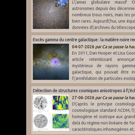
L\'amas globulaire massif O
astronomes depuis des décennies 
nombreux trous noirs, mais les p
bien rares. Aujourd\'hui, une équ
données d\'archives du télescope.
Excès gamma du centre galactique : la matière noire re
04-07-2026
par Ca se passe la ha
En 2011, Dan Hooper et Lisa Good
article retentissant annonça
mystérieux de rayons gamm
galactique, qui pouvait être 
l\'annihilation de particules exoti
Détection de structures cosmiques anisotropes à l\'éc
27-06-2026
par Ca se passe la ha
D\'après le principe cosmolog
cosmologique standard ΛCDM, l\'
homogène et isotrope aux grande
delà du régime non linéaire de fo
caractéristiques inhomogènes et..