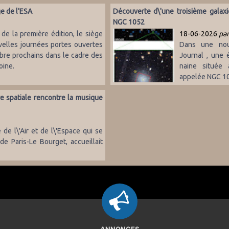
e de l'ESA
Découverte d\'une troisième galax
NGC 1052
de la première édition, le siège
18-06-2026
par
velles journées portes ouvertes
Dans une nou
bre prochains dans le cadre des
Journal , une 
oine.
naine située 
appelée NGC 1052
re spatiale rencontre la musique
e l\'Air et de l\'Espace qui se
de Paris-Le Bourget, accueillait
ANNONCES