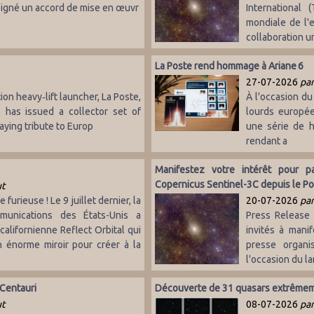
 signé un accord de mise en œuvr
International 
mondiale de l'
collaboration un
La Poste rend hommage à Ariane 6
27-07-2026
par
n heavy‑lift launcher, La Poste,
À l'occasion d
, has issued a collector set of
lourds européen
aying tribute to Europ
une série de h
rendant a
Manifestez votre intérêt pour pa
Copernicus Sentinel-3C depuis le Por
ut
 furieuse ! Le 9 juillet dernier, la
20-07-2026
par
unications des États-Unis a
Press Release
californienne Reflect Orbital qui
invités à mani
n énorme miroir pour créer à la
presse organi
l'occasion du la
 Centauri
Découverte de 31 quasars extrêmeme
ut
08-07-2026
par