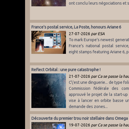
ont conclu leurs négociations et
France's postal service, La Poste, honours Ariane 6
27-07-2026
par ESA
To mark Europe's newest generatio
France's national postal service
eight stamps featuring Ariane 6, p
Reflect Orbital : une pure catastrophe !
21-07-2026
par Ca se passe la ha
C\'est une dinguerie... de type folie
Commission fédérale des comm
approuvé le projet de la start-up 
vise à lancer en orbite basse u
demande des zones...
Découverte du premier trou noir stellaire dans Omega
19-07-2026
par Ca se passe la ha