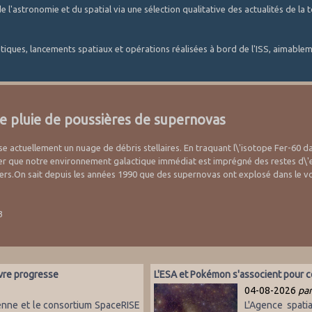
'astronomie et du spatial via une sélection qualitative des actualités de la t
utiques, lancements spatiaux et opérations réalisées à bord de l'ISS, aimable
e pluie de poussières de supernovas
e actuellement un nuage de débris stellaires. En traquant l\'isotope Fer-60 da
er que notre environnement galactique immédiat est imprégné des restes d\'exp
ers.On sait depuis les années 1990 que des supernovas ont explosé dans le vois
3
uvre progresse
L'ESA et Pokémon s'associent pour c
04-08-2026
par
enne et le consortium SpaceRISE
L'Agence spat