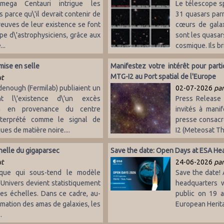
mega Centauri intrigue les
Le télescope s
parce qu\'il devrait contenir de
31 quasars parm
reuves de leur existence se font
cœurs de galax
ipe d\'astrophysiciens, grâce aux
sont les quasars
..
cosmique. Ils bri
mise en selle
Manifestez votre intérêt pour par
MTG-I2 au Port spatial de l'Europe
ut
enough (Fermilab) publiaient un
02-07-2026
par
nt l\'existence d\'un excès
Press Release
a en provenance du centre
invités à mani
interprété comme le signal de
presse consacr
ques de matière noire....
I2 (Meteosat Thi
helle du gigaparsec
Save the date: Open Days at ESA He
ut
24-06-2026
par
ique qui sous-tend le modèle
Save the date! 
Univers devient statistiquement
headquarters w
s échelles. Dans ce cadre, au-
public on 19 
rmation des amas de galaxies, les
European Herit
.