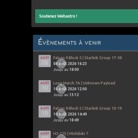
Soutenez Webastro !
Évènements à venir
Falcon 9 Block 5 | Starlink Group 17-38
AOÛT
08
0
08 août 2026 16:23
Jusqu’au
18:00
Long March 7A | Unknown Payload
AOÛT
10
0
10 août 2026 12:00
Jusqu’au
13:12
Falcon 9 Block 5 | Starlink Group 10-19
AOÛT
10
0
10 août 2026 14:49
Jusqu’au
18:49
H3-22S | Michibiki 7
AOÛT