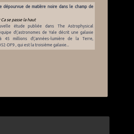
ie dépourvue de matière noire dans le champ de
 Ca se passe la haut
velle étude publiée dans The Astrophysical
équipe d\'astronomes de Yale décrit une galaxie
à 45 millions d\'années-lumière de la Terre,
-DF9 , qui est la troisième galaxie...