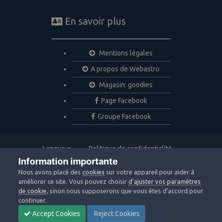
En savoir plus
Mentions légales
A propos de Webastro
Magasin: goodies
Page Facebook
Groupe Facebook
Langue
Politique de confidentialité
Nous contacter
Cookies
Information importante
Copyright © 2020 Webastro
Nous avons placé des
cookies
sur votre appareil pour aider à
Powered by Invision Community
améliorer ce site. Vous pouvez choisir
d’ajuster vos paramètres
de cookie
, sinon nous supposerons que vous êtes d’accord pour
continuer.
Accept Cookies
Reject Cookies