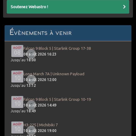
Soutenez Webastro !
Évènements à venir
AOÛT
Falcon 9 Block 5 | Starlink Group 17-38
08
0
08 août 2026 16:23
Jusqu’au
18:00
AOÛT
Long March 7A | Unknown Payload
10
0
10 août 2026 12:00
Jusqu’au
13:12
AOÛT
Falcon 9 Block 5 | Starlink Group 10-19
10
0
10 août 2026 14:49
Jusqu’au
18:49
AOÛT
H3-22S | Michibiki 7
10
0
10 août 2026 19:00