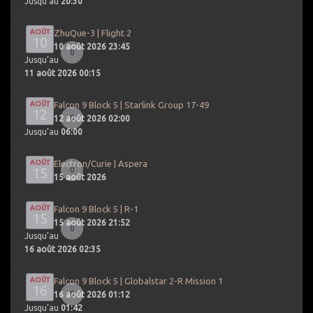
Jusqu’au
20:30
AOÛT
ZhuQue-3 | Flight 2
10
10 août 2026 23:45
0
Jusqu’au
11 août 2026 00:15
AOÛT
Falcon 9 Block 5 | Starlink Group 17-49
12
0
12 août 2026 02:00
Jusqu’au
06:00
AOÛT
Electron/Curie | Aspera
15
0
15 août 2026
AOÛT
Falcon 9 Block 5 | R-1
15
15 août 2026 21:52
0
Jusqu’au
16 août 2026 02:35
AOÛT
Falcon 9 Block 5 | Globalstar 2-R Mission 1
16
0
16 août 2026 01:12
Jusqu’au
01:42