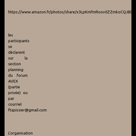
https://www.amazon.fr/photos/share/x3LpKmfmRoov0ZZmkoCQJBDZ
les
participants
se
déclarent
sur la
section
planning
du forum
AVEX
(partie
privée) ou
par
courriel
ftapissier@gmail.com
L'organisation