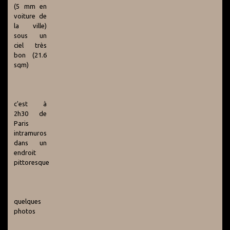
(5 mm en
voiture de
la ville)
sous un
ciel très
bon (21.6
sqm)
c'est à
2h30 de
Paris
intramuros
dans un
endroit
pittoresque
quelques
photos