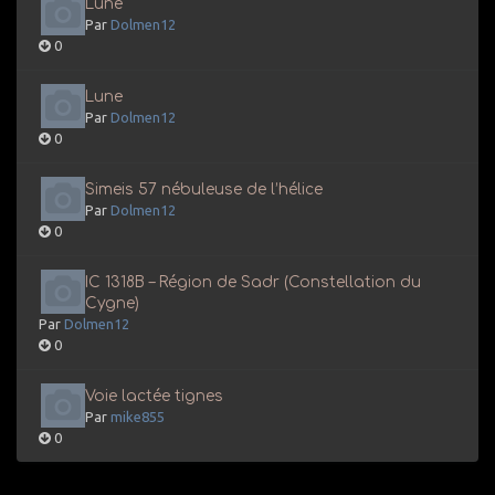
Lune
Par
Dolmen12
0
Lune
Par
Dolmen12
0
Simeis 57 nébuleuse de l’hélice
Par
Dolmen12
0
IC 1318B – Région de Sadr (Constellation du
Cygne)
Par
Dolmen12
0
Voie lactée tignes
Par
mike855
0