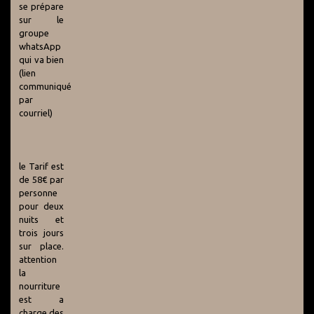
se prépare
sur le
groupe
whatsApp
qui va bien
(lien
communiqué
par
courriel)
le Tarif est
de 58€ par
personne
pour deux
nuits et
trois jours
sur place.
attention
la
nourriture
est a
charge des