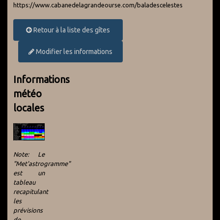
https://www.cabanedelagrandeourse.com/baladescelestes
Retour à la liste des gîtes
Modifier les informations
Informations
météo
locales
Note: Le
"Met'astrogramme"
est un
tableau
recapitulant
les
prévisions
de