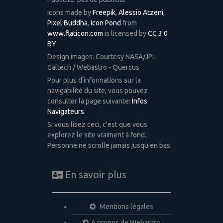
Icons made by
Freepik
,
Alessio Atzeni
,
Pixel Buddha
,
Icon Pond
from
www.flaticon.com
is licensed by
CC 3.0
BY
Design images: Courtesy NASA/JPL-
Caltech / Webastro - Quercus
Pour plus d'informations sur la
navigabilité du site, vous pouvez
consulter la page suivante:
Infos
Navigateurs
.
Si vous lisez ceci, c'est que vous
explorez le site vraiment à fond.
Personne ne scrolle jamais jusqu'en bas.
En savoir plus
Mentions légales
A propos de Webastro