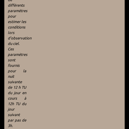
différents
paramètres
pour
estimer les
conditions
lors
d'observation
du ciel.
Ces
paramètres
sont
fournis
pour la
nuit
suivante
de 12 h TU
du jour en
cours à
12h TU du
jour
suivant
par pas de
3h.