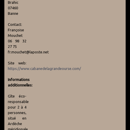
Brahic
07460
Banne
Contact:
Françoise
Mouchet
06 98 32
27 75
fr.mouchet@laposte.net
Site web:
https://www.cabanedelagrandeourse.com/
Informations
additionnelles:
Gîte éco-
responsable
pour 2 à 4
personnes,
situé en
Ardèche
méridionale,