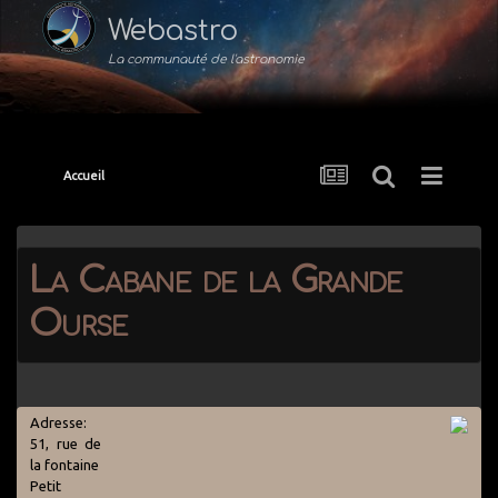
Webastro
La communauté de l'astronomie
Accueil
La Cabane de la Grande
Ourse
Adresse:
51, rue de
la fontaine
Petit