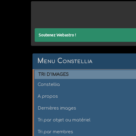
Soutenez Webastro !
Menu Constellia
TRI D'IMAGES
Constellia
A propos
Dernières images
Tri par objet ou matériel
Tri par membres