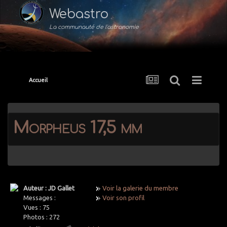
Webastro
La communauté de l'astronomie
Accueil
Morpheus 17,5 mm
Auteur : JD Gallet
Voir la galerie du membre
Messages :
Voir son profil
Vues :
75
Photos :
272