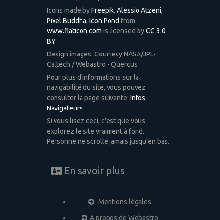
Icons made by
Freepik
,
Alessio Atzeni
,
Pixel Buddha
,
Icon Pond
from
www.flaticon.com
is licensed by
CC 3.0
BY
Design images: Courtesy NASA/JPL-
Caltech / Webastro - Quercus
Pour plus d'informations sur la
navigabilité du site, vous pouvez
consulter la page suivante:
Infos
Navigateurs
.
Si vous lisez ceci, c'est que vous
explorez le site vraiment à fond.
Personne ne scrolle jamais jusqu'en bas.
En savoir plus
Mentions légales
A propos de Webastro