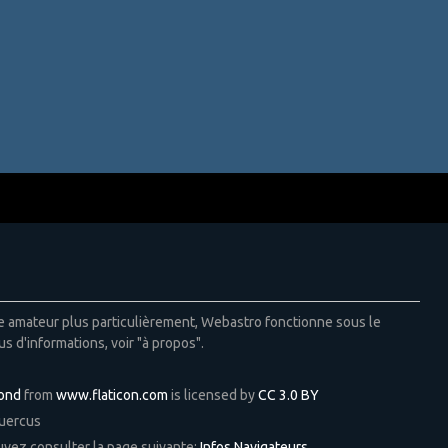
ie amateur plus particulièrement, Webastro fonctionne sous le
us d'informations, voir "à propos".
Pond
from
www.flaticon.com
is licensed by
CC 3.0 BY
Quercus
ouvez consulter la page suivante:
Infos Navigateurs
.