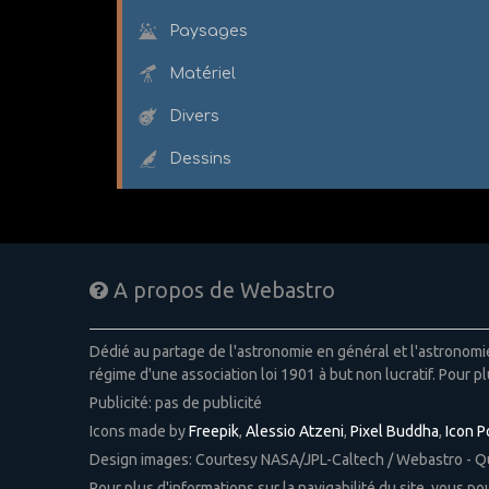
Paysages
Matériel
Divers
Dessins
A propos de Webastro
Dédié au partage de l'astronomie en général et l'astronom
régime d'une association loi 1901 à but non lucratif. Pour pl
Publicité: pas de publicité
Icons made by
Freepik
,
Alessio Atzeni
,
Pixel Buddha
,
Icon 
Design images: Courtesy NASA/JPL-Caltech / Webastro - 
Pour plus d'informations sur la navigabilité du site, vous p