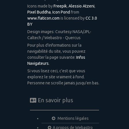
Icons made by
Freepik
,
Alessio Atzeni
,
Pixel Buddha
,
Icon Pond
from
www.flaticon.com
is licensed by
CC 3.0
BY
Design images: Courtesy NASA/JPL-
Caltech / Webastro - Quercus
Pour plus d'informations sur la
navigabilité du site, vous pouvez
consulter la page suivante:
Infos
Navigateurs
.
Si vous lisez ceci, c'est que vous
explorez le site vraiment à fond.
Personne ne scrolle jamais jusqu'en bas.
En savoir plus
Mentions légales
A propos de Webastro