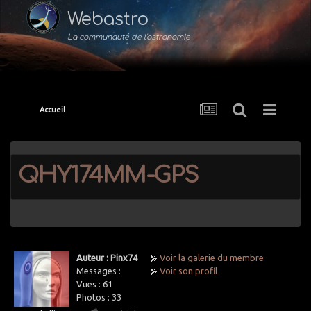
Webastro
La communauté de l'astronomie
Accueil
QHY174MM-GPS
Auteur : Pinx74
Voir la galerie du membre
Messages :
Voir son profil
Vues :
61
Photos :
33