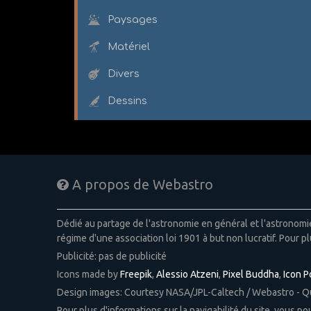
Paysages
Matériel
Divers
Dessins
A propos de Webastro
Dédié au partage de l'astronomie en général et l'astronom
régime d'une association loi 1901 à but non lucratif. Pour pl
Publicité: pas de publicité
Icons made by
Freepik
,
Alessio Atzeni
,
Pixel Buddha
,
Icon 
Design images: Courtesy NASA/JPL-Caltech / Webastro - 
Pour plus d'informations sur la navigabilité du site, vous p