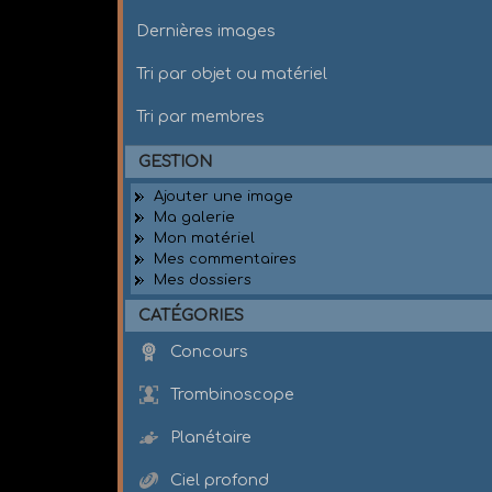
Dernières images
Tri par objet ou matériel
Tri par membres
GESTION
Ajouter une image
Ma galerie
Mon matériel
Mes commentaires
Mes dossiers
CATÉGORIES
Concours
Trombinoscope
Planétaire
Ciel profond