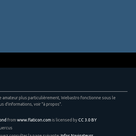
ie amateur plus particulièrement, Webastro fonctionne sous le
us d'informations, voir "à propos".
Pond
from
www.flaticon.com
is licensed by
CC 3.0 BY
Quercus
ouvez consulter la page suivante:
Infos Navigateurs
.