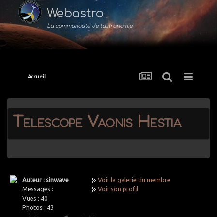
Webastro
La communauté de l'astronomie
Accueil
Telescope Vaonis Hestia
Auteur : sinwave
Voir la galerie du membre
Messages :
Voir son profil
Vues :
40
Photos :
43