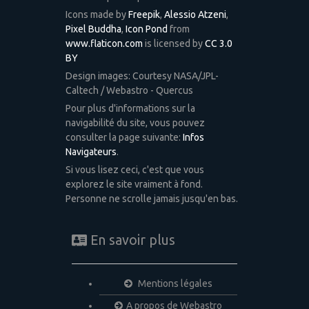
Icons made by
Freepik
,
Alessio Atzeni
,
Pixel Buddha
,
Icon Pond
from
www.flaticon.com
is licensed by
CC 3.0
BY
Design images: Courtesy NASA/JPL-
Caltech / Webastro - Quercus
Pour plus d'informations sur la
navigabilité du site, vous pouvez
consulter la page suivante:
Infos
Navigateurs
.
Si vous lisez ceci, c'est que vous
explorez le site vraiment à fond.
Personne ne scrolle jamais jusqu'en bas.
En savoir plus
Mentions légales
A propos de Webastro