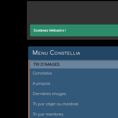
Soutenez Webastro !
Menu Constellia
TRI D'IMAGES
Constellia
A propos
Dernières images
Tri par objet ou matériel
Tri par membres