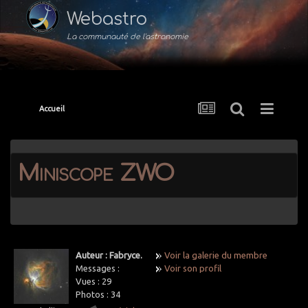
Webastro
La communauté de l'astronomie
Accueil
Miniscope ZWO
Auteur : Fabryce.
Voir la galerie du membre
Messages :
Voir son profil
Vues :
29
Photos :
34