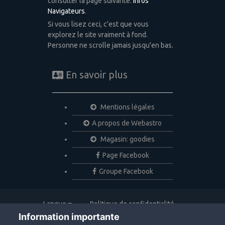
consulter la page suivante:
Infos
Navigateurs
.
Si vous lisez ceci, c'est que vous
explorez le site vraiment à fond.
Personne ne scrolle jamais jusqu'en bas.
En savoir plus
Mentions légales
A propos de Webastro
Magasin: goodies
Page Facebook
Groupe Facebook
Langue
Politique de confidentialité
Nous contacter
Cookies
Information importante