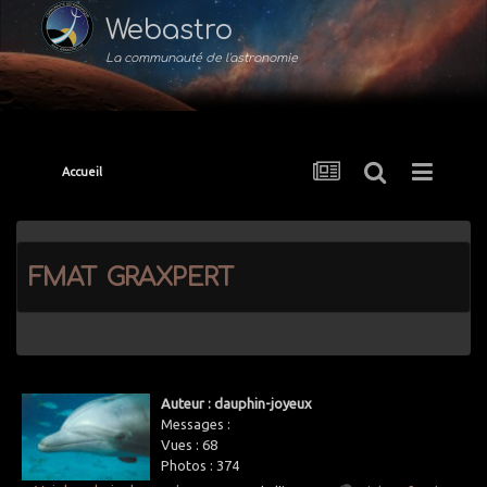
Webastro
La communauté de l'astronomie
Accueil
fmat graxpert
Auteur : dauphin-joyeux
Messages :
Vues :
68
Photos :
374