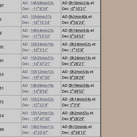
AD :
14h58min53s
AD
0h10min24s
et
.87
Dec :
-11°8'39"
Dec
-0°10'21"
AD :
15h6min37s
AD
0h2min40s
et
2
Dec :
-16°15'24"
Dec
4°56'24"
AD :
14h54min23s
AD
0h14min54s
et
8
Dec :
-11°53'53"
Dec
0°34'53"
AD :
15h34min10s
AD
-0h24min52s
et
.62
Dec :
-10°3'51"
Dec
-1°15'8"
AD :
15h35min31s
AD
-0h26min13s
et
.91
Dec :
-14°47'21"
Dec
3°28'21"
AD :
15h12min12s
AD
-0h2min54s
et
.53
Dec :
-19°47'30"
Dec
8°28'29"
AD :
14h49min19s
AD
0h19min58s
et
.31
Dec :
-14°8'56"
Dec
2°49'55"
AD :
15h23min52s
AD
-0h14min34s
et
.72
Dec :
-12°22'9"
Dec
1°3'9"
AD :
15h12min13s
AD
-0h2min55s
et
.54
Dec :
-19°47'30"
Dec
8°28'29"
AD :
14h57min11s
AD
0h12min6s
et
.49
Dec :
-4°20'47"
Dec
-6°58'13"