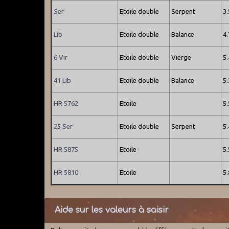
Ser
Etoile double
Serpent
3
Lib
Etoile double
Balance
4
6 Vir
Etoile double
Vierge
5
41 Lib
Etoile double
Balance
5
HR 5762
Etoile
5
25 Ser
Etoile double
Serpent
5.
HR 5875
Etoile
5
HR 5810
Etoile
5
Aide sur les valeurs à saisir