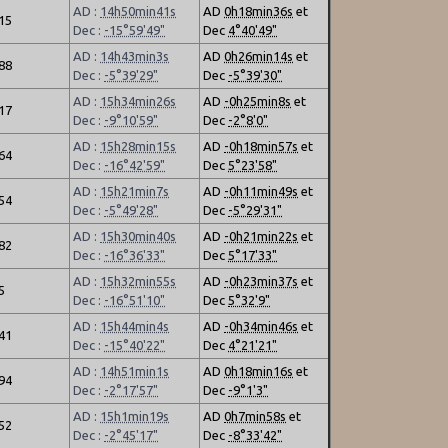
AD :
14h50min41s
AD
0h18min36s
et
.15
Dec :
-15°59'49"
Dec
4°40'49"
AD :
14h43min3s
AD
0h26min14s
et
.88
Dec :
-5°39'29"
Dec
-5°39'30"
AD :
15h34min26s
AD
-0h25min8s
et
.17
Dec :
-9°10'59"
Dec
-2°8'0"
AD :
15h28min15s
AD
-0h18min57s
et
.64
Dec :
-16°42'59"
Dec
5°23'58"
AD :
15h21min7s
AD
-0h11min49s
et
.54
Dec :
-5°49'28"
Dec
-5°29'31"
AD :
15h30min40s
AD
-0h21min22s
et
.82
Dec :
-16°36'33"
Dec
5°17'33"
AD :
15h32min55s
AD
-0h23min37s
et
5
Dec :
-16°51'10"
Dec
5°32'9"
AD :
15h44min4s
AD
-0h34min46s
et
.41
Dec :
-15°40'22"
Dec
4°21'21"
AD :
14h51min1s
AD
0h18min16s
et
.94
Dec :
-2°17'57"
Dec
-9°1'3"
AD :
15h1min19s
AD
0h7min58s
et
.52
Dec :
-2°45'17"
Dec
-8°33'42"