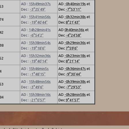
AD :
15h49min37s
AD
-0h40min19s
et
.53
Dec :
-3°25'49"
Dec
-7°53'11"
AD :
15h41min56s
AD
-0h32min38s
et
.74
Dec :
-19°40'44"
Dec
8°21'43"
AD :
14h28min41s
AD
0h40min36s
et
.42
Dec :
-6°54'2"
Dec
-4°24'58"
AD :
15h38min54s
AD
-0h29min36s
et
.38
Dec :
-19°18'6"
Dec
7°59'6"
AD :
15h32min36s
AD
-0h23min18s
et
.52
Dec :
-19°40'14"
Dec
8°21'14"
AD :
15h46min5s
AD
-0h36min47s
et
4
Dec :
-1°48'15"
Dec
-9°30'44"
AD :
15h48min56s
AD
-0h39min38s
et
.53
Dec :
-3°49'6"
Dec
-7°29'53"
AD :
15h38min16s
AD
-0h28min58s
et
.84
Dec :
-21°0'57"
Dec
9°41'57"