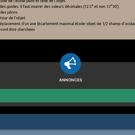
e de l'étoile jalon et celle de l'objet.
es guides. Il faut inserer des valeurs décimales (12.5° et non 12°30').
les jalons.
tour de l'objet
e déplacement d'un axe (écartement maximal étoile-objet de 1/2 champ d'oculai
 vont être cherchées
ANNONCES