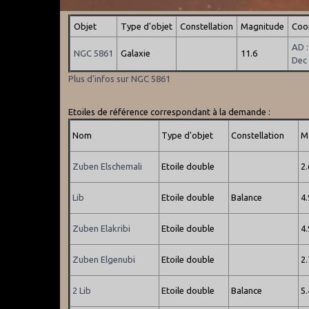
Objet
Type d'objet
Constellation
Magnitude
Coo
AD 
NGC 5861
Galaxie
11.6
Dec
Plus d'infos sur NGC 5861
Etoiles de référence correspondant à la demande :
Nom
Type d'objet
Constellation
M
Zuben Elschemali
Etoile double
2
Lib
Etoile double
Balance
4
Zuben Elakribi
Etoile double
4
Zuben Elgenubi
Etoile double
2
2 Lib
Etoile double
Balance
5