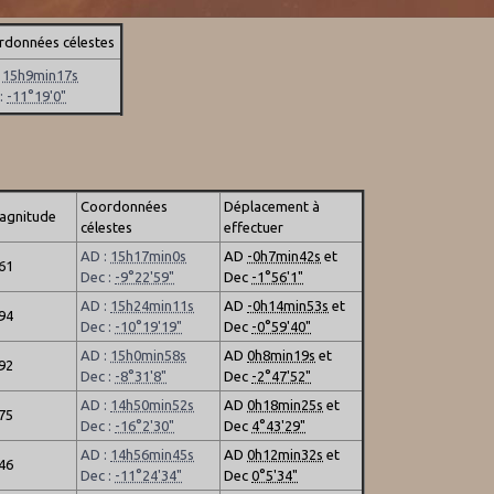
rdonnées célestes
:
15h9min17s
 :
-11°19'0"
Coordonnées
Déplacement à
agnitude
célestes
effectuer
AD :
15h17min0s
AD
-0h7min42s
et
.61
Dec :
-9°22'59"
Dec
-1°56'1"
AD :
15h24min11s
AD
-0h14min53s
et
.94
Dec :
-10°19'19"
Dec
-0°59'40"
AD :
15h0min58s
AD
0h8min19s
et
.92
Dec :
-8°31'8"
Dec
-2°47'52"
AD :
14h50min52s
AD
0h18min25s
et
.75
Dec :
-16°2'30"
Dec
4°43'29"
AD :
14h56min45s
AD
0h12min32s
et
.46
Dec :
-11°24'34"
Dec
0°5'34"