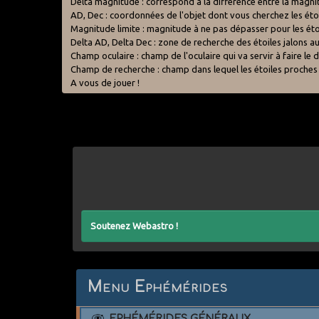
Delta magnitude : correspond à la différence entre la magnitud
AD, Dec : coordonnées de l'objet dont vous cherchez les étoil
Magnitude limite : magnitude à ne pas dépasser pour les étoi
Delta AD, Delta Dec : zone de recherche des étoiles jalons au
Champ oculaire : champ de l'oculaire qui va servir à faire l
Champ de recherche : champ dans lequel les étoiles proches
A vous de jouer !
Soutenez Webastro !
Menu Ephémérides
EPHÉMÉRIDES GÉNÉRAUX