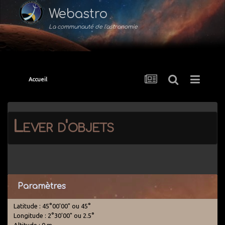
Webastro
La communauté de l'astronomie
Accueil
Lever d'objets
Paramètres
Latitude : 45°00'00" ou 45°
Longitude : 2°30'00" ou 2.5°