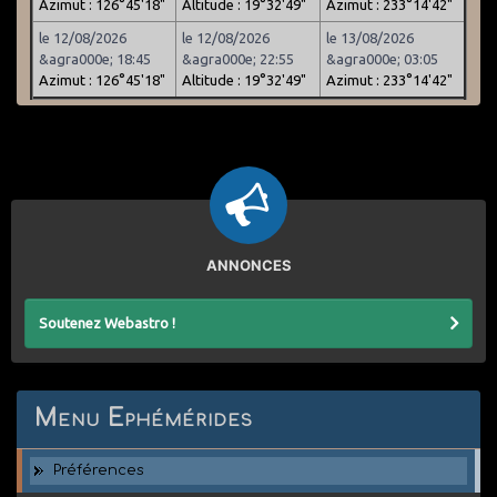
Azimut : 126°45'18"
Altitude : 19°32'49"
Azimut : 233°14'42"
le 12/08/2026
le 12/08/2026
le 13/08/2026
&agra000e; 18:45
&agra000e; 22:55
&agra000e; 03:05
Azimut : 126°45'18"
Altitude : 19°32'49"
Azimut : 233°14'42"
ANNONCES
Soutenez Webastro !
Menu Ephémérides
Préférences