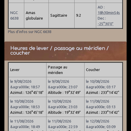
AD :
NGC
Amas
18h30min54s
Sagittaire
9.2
6638
globulaire
Dec :
-25°30'0"
Plus d'infos sur NGC 6638
Heures de lever / passage au méridien /
coucher
Passage au
Lever
Coucher
méridien
le 9/08/2026
le 9/08/2026
le 10/08/2026
&agra000e; 18:57
&agra000e; 23:07
&agra000e; 03:17
Azimut : 126°45'18"
Altitude : 19°32'49"
Azimut : 233°14'42"
le 10/08/2026
le 10/08/2026
le 11/08/2026
&agra000e; 18:53
&agra000e; 23:03
&agra000e; 03:13
Azimut : 126°45'18"
Altitude : 19°32'49"
Azimut : 233°14'42"
le 11/08/2026
le 11/08/2026
le 12/08/2026
&agra000e; 18:49
&agra000e; 22:59
&agra000e; 03:09