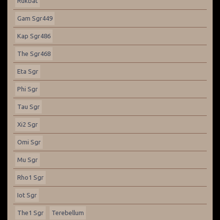
Rukbat
Gam Sgr449
Kap Sgr486
The Sgr468
Eta Sgr
Phi Sgr
Tau Sgr
Xi2 Sgr
Omi Sgr
Mu Sgr
Rho1 Sgr
Iot Sgr
The1 Sgr
Terebellum