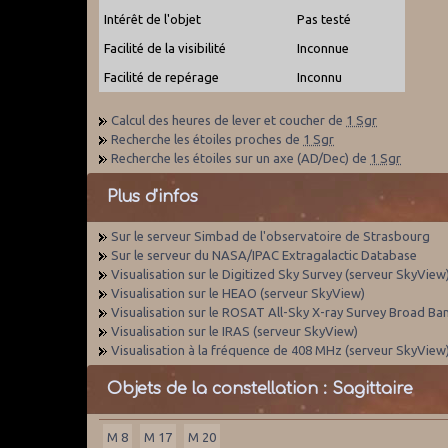
Intérêt de l'objet
Pas testé
Facilité de la visibilité
Inconnue
Facilité de repérage
Inconnu
Calcul des heures de lever et coucher de
1 Sgr
Recherche les étoiles proches de
1 Sgr
Recherche les étoiles sur un axe (AD/Dec) de
1 Sgr
Plus d'infos
Sur le serveur Simbad de l'observatoire de Strasbourg
Sur le serveur du NASA/IPAC Extragalactic Database
Visualisation sur le Digitized Sky Survey (serveur SkyView
Visualisation sur le HEAO (serveur SkyView)
Visualisation sur le ROSAT All-Sky X-ray Survey Broad Ba
Visualisation sur le IRAS (serveur SkyView)
Visualisation à la fréquence de 408 MHz (serveur SkyView
Objets de la constellation : Sagittaire
M 8
M 17
M 20