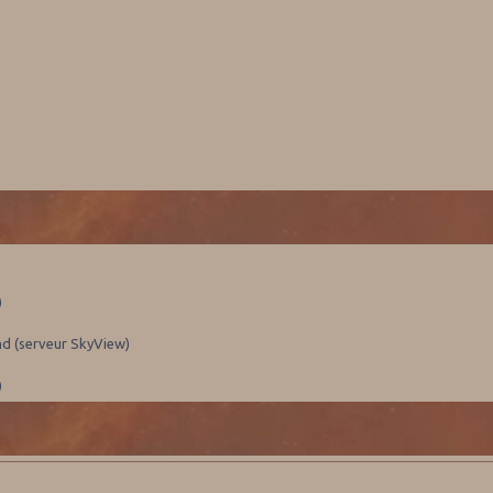
)
nd (serveur SkyView)
)