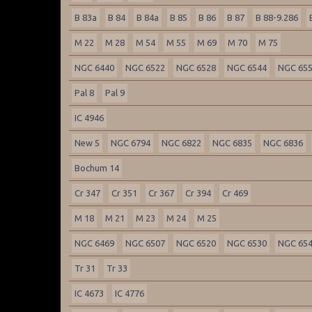
B 83a
B 84
B 84a
B 85
B 86
B 87
B 88-9.286
M 22
M 28
M 54
M 55
M 69
M 70
M 75
NGC 6440
NGC 6522
NGC 6528
NGC 6544
NGC 65
Pal 8
Pal 9
IC 4946
New 5
NGC 6794
NGC 6822
NGC 6835
NGC 6836
Bochum 14
Cr 347
Cr 351
Cr 367
Cr 394
Cr 469
M 18
M 21
M 23
M 24
M 25
NGC 6469
NGC 6507
NGC 6520
NGC 6530
NGC 65
Tr 31
Tr 33
IC 4673
IC 4776