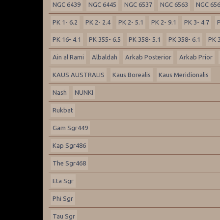
NGC 6439
NGC 6445
NGC 6537
NGC 6563
NGC 65
PK 1- 6.2
PK 2- 2.4
PK 2- 5.1
PK 2- 9.1
PK 3- 4.7
P
PK 16- 4.1
PK 355- 6.5
PK 358- 5.1
PK 358- 6.1
PK 3
Ain al Rami
Albaldah
Arkab Posterior
Arkab Prior
KAUS AUSTRALIS
Kaus Borealis
Kaus Meridionalis
Nash
NUNKI
Rukbat
Gam Sgr449
Kap Sgr486
The Sgr468
Eta Sgr
Phi Sgr
Tau Sgr