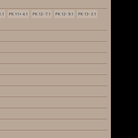
1.1
PK 11+ 4.1
PK 12- 7.1
PK 12- 9.1
PK 13- 3.1