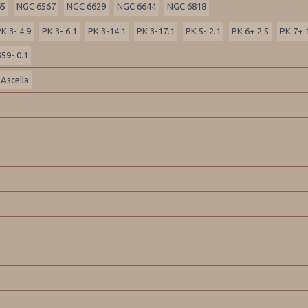
65
NGC 6567
NGC 6629
NGC 6644
NGC 6818
K 3- 4.9
PK 3- 6.1
PK 3-14.1
PK 3-17.1
PK 5- 2.1
PK 6+ 2.5
PK 7+ 
59- 0.1
Ascella