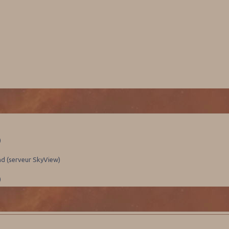
)
nd (serveur SkyView)
)