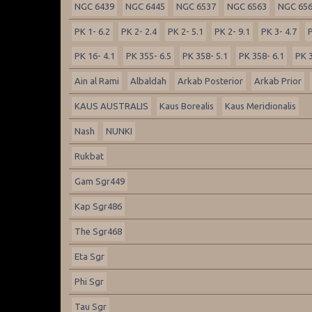
NGC 6439
NGC 6445
NGC 6537
NGC 6563
NGC 65
PK 1- 6.2
PK 2- 2.4
PK 2- 5.1
PK 2- 9.1
PK 3- 4.7
P
PK 16- 4.1
PK 355- 6.5
PK 358- 5.1
PK 358- 6.1
PK 3
Ain al Rami
Albaldah
Arkab Posterior
Arkab Prior
KAUS AUSTRALIS
Kaus Borealis
Kaus Meridionalis
Nash
NUNKI
Rukbat
Gam Sgr449
Kap Sgr486
The Sgr468
Eta Sgr
Phi Sgr
Tau Sgr