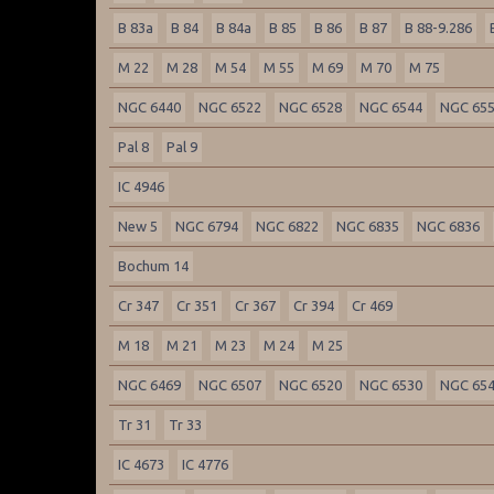
B 83a
B 84
B 84a
B 85
B 86
B 87
B 88-9.286
M 22
M 28
M 54
M 55
M 69
M 70
M 75
NGC 6440
NGC 6522
NGC 6528
NGC 6544
NGC 65
Pal 8
Pal 9
IC 4946
New 5
NGC 6794
NGC 6822
NGC 6835
NGC 6836
Bochum 14
Cr 347
Cr 351
Cr 367
Cr 394
Cr 469
M 18
M 21
M 23
M 24
M 25
NGC 6469
NGC 6507
NGC 6520
NGC 6530
NGC 65
Tr 31
Tr 33
IC 4673
IC 4776