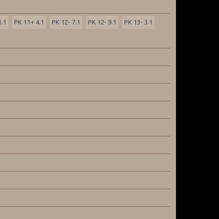
1.1
PK 11+ 4.1
PK 12- 7.1
PK 12- 9.1
PK 13- 3.1