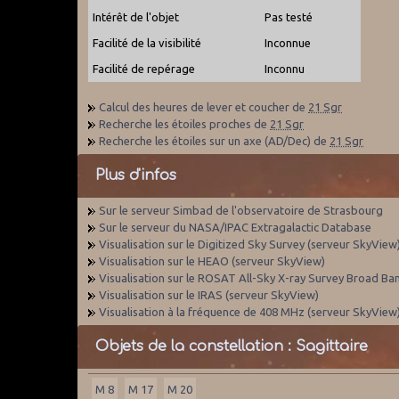
Intérêt de l'objet
Pas testé
Facilité de la visibilité
Inconnue
Facilité de repérage
Inconnu
Calcul des heures de lever et coucher de
21 Sgr
Recherche les étoiles proches de
21 Sgr
Recherche les étoiles sur un axe (AD/Dec) de
21 Sgr
Plus d'infos
Sur le serveur Simbad de l'observatoire de Strasbourg
Sur le serveur du NASA/IPAC Extragalactic Database
Visualisation sur le Digitized Sky Survey (serveur SkyView
Visualisation sur le HEAO (serveur SkyView)
Visualisation sur le ROSAT All-Sky X-ray Survey Broad Ba
Visualisation sur le IRAS (serveur SkyView)
Visualisation à la fréquence de 408 MHz (serveur SkyView
Objets de la constellation : Sagittaire
M 8
M 17
M 20