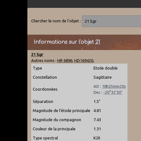
Chercher le nom de l'objet :
Informations sur l'objet
21
21 Sgr
Autres noms :
HR 6896
,
HD169420
,
Type
Etoile double
Constellation
Sagittaire
AD :
18h25min20s
Coordonnées
Dec :
-20°32'30"
Séparation
1.5"
Magnitude de l'étoile principale
4.81
Magnitude du compagnon
7.43
Couleur de la principale
1.31
Type spectral
K2II