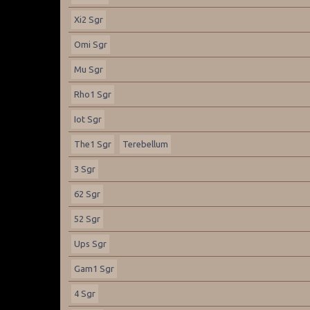
Xi2 Sgr
Omi Sgr
Mu Sgr
Rho1 Sgr
Iot Sgr
The1 Sgr
Terebellum
3 Sgr
62 Sgr
52 Sgr
Ups Sgr
Gam1 Sgr
4 Sgr