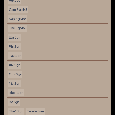
Rukbat
Gam Sgr449
Kap Sgr486
The Sgr468
Eta Sgr
Phi Sgr
Tau Sgr
Xi2 Sgr
Omi Sgr
Mu Sgr
Rho1 Sgr
Iot Sgr
The1 Sgr
Terebellum