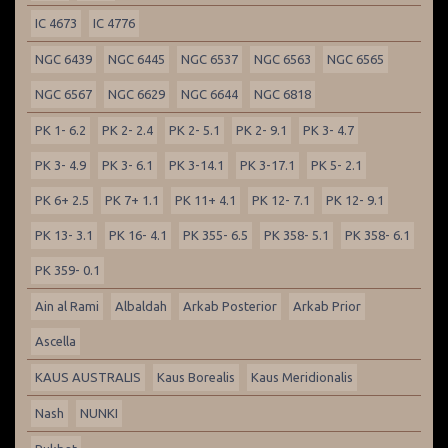
IC 4673
IC 4776
NGC 6439
NGC 6445
NGC 6537
NGC 6563
NGC 6565
NGC 6567
NGC 6629
NGC 6644
NGC 6818
PK 1- 6.2
PK 2- 2.4
PK 2- 5.1
PK 2- 9.1
PK 3- 4.7
PK 3- 4.9
PK 3- 6.1
PK 3-14.1
PK 3-17.1
PK 5- 2.1
PK 6+ 2.5
PK 7+ 1.1
PK 11+ 4.1
PK 12- 7.1
PK 12- 9.1
PK 13- 3.1
PK 16- 4.1
PK 355- 6.5
PK 358- 5.1
PK 358- 6.1
PK 359- 0.1
Ain al Rami
Albaldah
Arkab Posterior
Arkab Prior
Ascella
KAUS AUSTRALIS
Kaus Borealis
Kaus Meridionalis
Nash
NUNKI