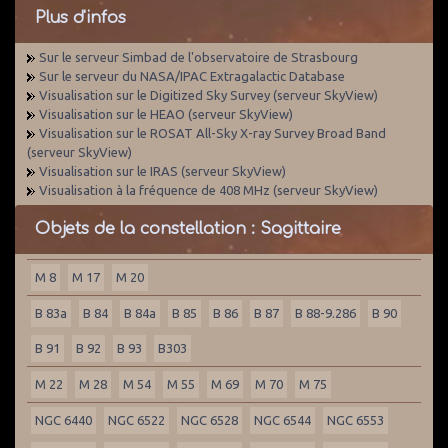
Plus d'infos
Sur le serveur Simbad de l'observatoire de Strasbourg
Sur le serveur du NASA/IPAC Extragalactic Database
Visualisation sur le Digitized Sky Survey (serveur SkyView)
Visualisation sur le HEAO (serveur SkyView)
Visualisation sur le ROSAT All-Sky X-ray Survey Broad Band
(serveur SkyView)
Visualisation sur le IRAS (serveur SkyView)
Visualisation à la fréquence de 408 MHz (serveur SkyView)
Objets de la constellation : Sagittaire
M 8
M 17
M 20
B 83a
B 84
B 84a
B 85
B 86
B 87
B 88-9.286
B 90
B 91
B 92
B 93
B303
M 22
M 28
M 54
M 55
M 69
M 70
M 75
NGC 6440
NGC 6522
NGC 6528
NGC 6544
NGC 6553