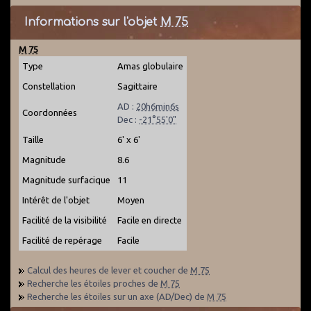
Informations sur l'objet
M 75
M 75
Type
Amas globulaire
Constellation
Sagittaire
AD :
20h6min6s
Coordonnées
Dec :
-21°55'0"
Taille
6' x 6'
Magnitude
8.6
Magnitude surfacique
11
Intérêt de l'objet
Moyen
Facilité de la visibilité
Facile en directe
Facilité de repérage
Facile
Calcul des heures de lever et coucher de
M 75
Recherche les étoiles proches de
M 75
Recherche les étoiles sur un axe (AD/Dec) de
M 75