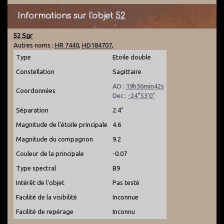
Informations sur l'objet
52
52 Sgr
Autres noms :
HR 7440
,
HD184707
,
Type
Etoile double
Constellation
Sagittaire
AD :
19h36min42s
Coordonnées
Dec :
-24°53'0"
Séparation
2.4"
Magnitude de l'étoile principale
4.6
Magnitude du compagnon
9.2
Couleur de la principale
-0.07
Type spectral
B9
Intérêt de l'objet
Pas testé
Facilité de la visibilité
Inconnue
Facilité de repérage
Inconnu