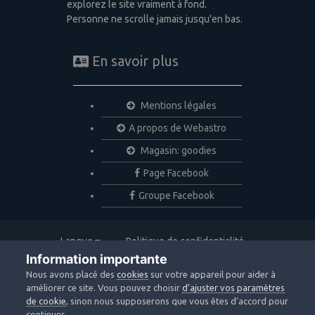
explorez le site vraiment à fond.
Personne ne scrolle jamais jusqu'en bas.
En savoir plus
Mentions légales
A propos de Webastro
Magasin: goodies
Page Facebook
Groupe Facebook
Langue
Politique de confidentialité
Nous contacter
Cookies
Information importante
Copyright © 2020 Webastro
Nous avons placé des
cookies
sur votre appareil pour aider à
Powered by Invision Community
améliorer ce site. Vous pouvez choisir
d’ajuster vos paramètres
de cookie
, sinon nous supposerons que vous êtes d’accord pour
continuer.