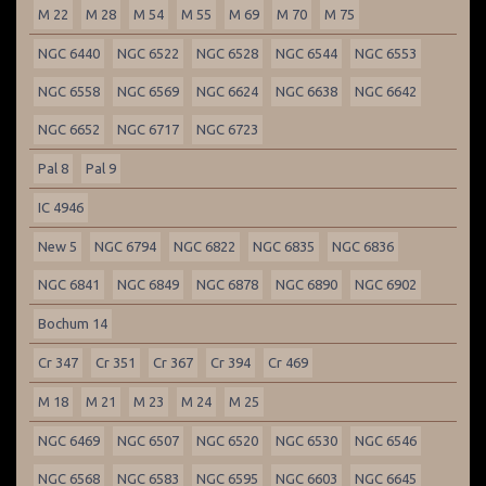
M 22
M 28
M 54
M 55
M 69
M 70
M 75
NGC 6440
NGC 6522
NGC 6528
NGC 6544
NGC 6553
NGC 6558
NGC 6569
NGC 6624
NGC 6638
NGC 6642
NGC 6652
NGC 6717
NGC 6723
Pal 8
Pal 9
IC 4946
New 5
NGC 6794
NGC 6822
NGC 6835
NGC 6836
NGC 6841
NGC 6849
NGC 6878
NGC 6890
NGC 6902
Bochum 14
Cr 347
Cr 351
Cr 367
Cr 394
Cr 469
M 18
M 21
M 23
M 24
M 25
NGC 6469
NGC 6507
NGC 6520
NGC 6530
NGC 6546
NGC 6568
NGC 6583
NGC 6595
NGC 6603
NGC 6645