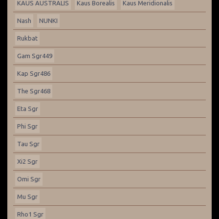
KAUS AUSTRALIS
Kaus Borealis
Kaus Meridionalis
Nash
NUNKI
Rukbat
Gam Sgr449
Kap Sgr486
The Sgr468
Eta Sgr
Phi Sgr
Tau Sgr
Xi2 Sgr
Omi Sgr
Mu Sgr
Rho1 Sgr