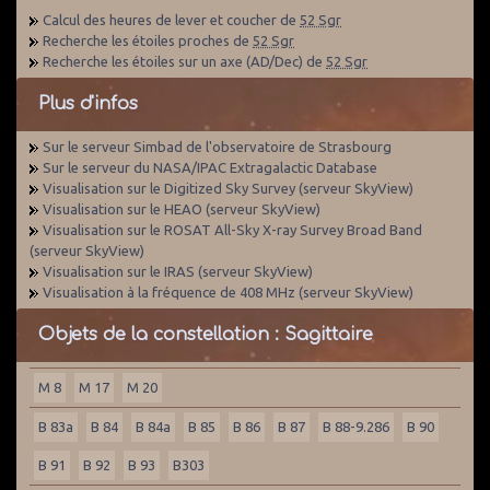
Calcul des heures de lever et coucher de
52 Sgr
Recherche les étoiles proches de
52 Sgr
Recherche les étoiles sur un axe (AD/Dec) de
52 Sgr
Plus d'infos
Sur le serveur Simbad de l'observatoire de Strasbourg
Sur le serveur du NASA/IPAC Extragalactic Database
Visualisation sur le Digitized Sky Survey (serveur SkyView)
Visualisation sur le HEAO (serveur SkyView)
Visualisation sur le ROSAT All-Sky X-ray Survey Broad Band
(serveur SkyView)
Visualisation sur le IRAS (serveur SkyView)
Visualisation à la fréquence de 408 MHz (serveur SkyView)
Objets de la constellation : Sagittaire
M 8
M 17
M 20
B 83a
B 84
B 84a
B 85
B 86
B 87
B 88-9.286
B 90
B 91
B 92
B 93
B303