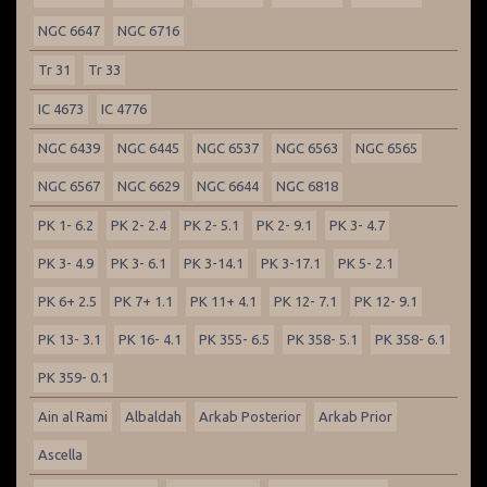
NGC 6647
NGC 6716
Tr 31
Tr 33
IC 4673
IC 4776
NGC 6439
NGC 6445
NGC 6537
NGC 6563
NGC 6565
NGC 6567
NGC 6629
NGC 6644
NGC 6818
PK 1- 6.2
PK 2- 2.4
PK 2- 5.1
PK 2- 9.1
PK 3- 4.7
PK 3- 4.9
PK 3- 6.1
PK 3-14.1
PK 3-17.1
PK 5- 2.1
PK 6+ 2.5
PK 7+ 1.1
PK 11+ 4.1
PK 12- 7.1
PK 12- 9.1
PK 13- 3.1
PK 16- 4.1
PK 355- 6.5
PK 358- 5.1
PK 358- 6.1
PK 359- 0.1
Ain al Rami
Albaldah
Arkab Posterior
Arkab Prior
Ascella