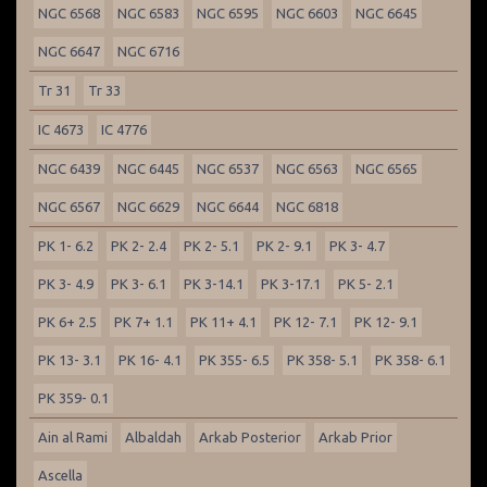
NGC 6568
NGC 6583
NGC 6595
NGC 6603
NGC 6645
NGC 6647
NGC 6716
Tr 31
Tr 33
IC 4673
IC 4776
NGC 6439
NGC 6445
NGC 6537
NGC 6563
NGC 6565
NGC 6567
NGC 6629
NGC 6644
NGC 6818
PK 1- 6.2
PK 2- 2.4
PK 2- 5.1
PK 2- 9.1
PK 3- 4.7
PK 3- 4.9
PK 3- 6.1
PK 3-14.1
PK 3-17.1
PK 5- 2.1
PK 6+ 2.5
PK 7+ 1.1
PK 11+ 4.1
PK 12- 7.1
PK 12- 9.1
PK 13- 3.1
PK 16- 4.1
PK 355- 6.5
PK 358- 5.1
PK 358- 6.1
PK 359- 0.1
Ain al Rami
Albaldah
Arkab Posterior
Arkab Prior
Ascella