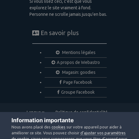
Si vous lisez ceci, c'est que vous
explorez le site vraiment à fond.
Personne ne scrolle jamais jusqu'en bas.
En savoir plus
Mentions légales
A propos de Webastro
Magasin: goodies
Page Facebook
Groupe Facebook
Langue
Politique de confidentialité
Nous contacter
Cookies
Information importante
Copyright © 2020 Webastro
Nous avons placé des
cookies
sur votre appareil pour aider à
Powered by Invision Community
améliorer ce site. Vous pouvez choisir
d’ajuster vos paramètres
de cookie
, sinon nous supposerons que vous êtes d’accord pour