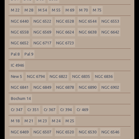
M 22
M 28
M 54
M 55
M 69
M 70
M 75
NGC 6440
NGC 6522
NGC 6528
NGC 6544
NGC 6553
NGC 6558
NGC 6569
NGC 6624
NGC 6638
NGC 6642
NGC 6652
NGC 6717
NGC 6723
Pal 8
Pal 9
IC 4946
New 5
NGC 6794
NGC 6822
NGC 6835
NGC 6836
NGC 6841
NGC 6849
NGC 6878
NGC 6890
NGC 6902
Bochum 14
Cr 347
Cr 351
Cr 367
Cr 394
Cr 469
M 18
M 21
M 23
M 24
M 25
NGC 6469
NGC 6507
NGC 6520
NGC 6530
NGC 6546