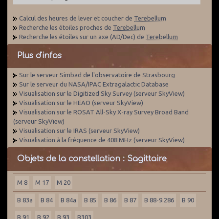
Calcul des heures de lever et coucher de
Terebellum
Recherche les étoiles proches de
Terebellum
Recherche les étoiles sur un axe (AD/Dec) de
Terebellum
Plus d'infos
Sur le serveur Simbad de l'observatoire de Strasbourg
Sur le serveur du NASA/IPAC Extragalactic Database
Visualisation sur le Digitized Sky Survey (serveur SkyView)
Visualisation sur le HEAO (serveur SkyView)
Visualisation sur le ROSAT All-Sky X-ray Survey Broad Band
(serveur SkyView)
Visualisation sur le IRAS (serveur SkyView)
Visualisation à la fréquence de 408 MHz (serveur SkyView)
Objets de la constellation : Sagittaire
M 8
M 17
M 20
B 83a
B 84
B 84a
B 85
B 86
B 87
B 88-9.286
B 90
B 91
B 92
B 93
B303