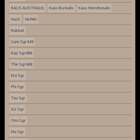
KAUS AUSTRALIS
Kaus Borealis
Kaus Meridionalis
Nash
NUNKI
Rukbat
Gam Sgr449
Kap Sgr486
The Sgr468
Eta Sgr
Phi Sgr
Tau Sgr
Xi2 Sgr
Omi Sgr
Mu Sgr