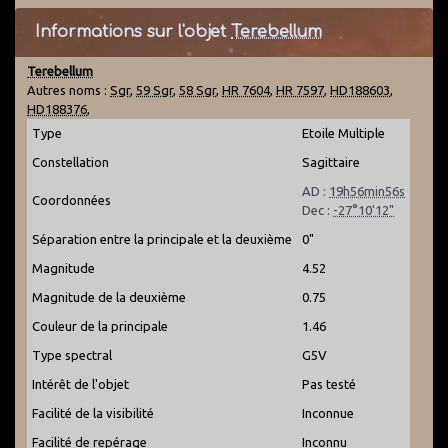
Informations sur l'objet
Terebellum
Terebellum
Autres noms :
Sgr
,
59 Sgr
,
58 Sgr
,
HR 7604
,
HR 7597
,
HD188603
,
HD188376
,
Type
Etoile Multiple
Constellation
Sagittaire
AD :
19h56min56s
Coordonnées
Dec :
-27°10'12"
Séparation entre la principale et la deuxième
0"
Magnitude
4.52
Magnitude de la deuxième
0.75
Couleur de la principale
1.46
Type spectral
G5V
Intérêt de l'objet
Pas testé
Facilité de la visibilité
Inconnue
Facilité de repérage
Inconnu