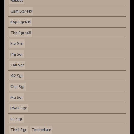
Rukbat
Gam Sgr449
Kap Sgr486
The Sgr468
Eta Sgr
Phi Sgr
Tau Sgr
Xi2 Sgr
Omi Sgr
Mu Sgr
Rho1 Sgr
Iot Sgr
The1 Sgr
Terebellum