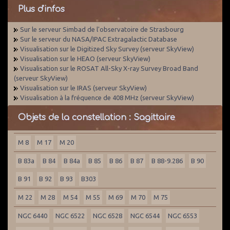
Plus d'infos
Sur le serveur Simbad de l'observatoire de Strasbourg
Sur le serveur du NASA/IPAC Extragalactic Database
Visualisation sur le Digitized Sky Survey (serveur SkyView)
Visualisation sur le HEAO (serveur SkyView)
Visualisation sur le ROSAT All-Sky X-ray Survey Broad Band
(serveur SkyView)
Visualisation sur le IRAS (serveur SkyView)
Visualisation à la fréquence de 408 MHz (serveur SkyView)
Objets de la constellation : Sagittaire
M 8
M 17
M 20
B 83a
B 84
B 84a
B 85
B 86
B 87
B 88-9.286
B 90
B 91
B 92
B 93
B303
M 22
M 28
M 54
M 55
M 69
M 70
M 75
NGC 6440
NGC 6522
NGC 6528
NGC 6544
NGC 6553