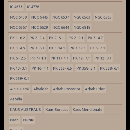
IC 4673
IC 4776
NGC 6439
NGC 6445
NGC 6537
NGC 6563
NGC 6565
NGC 6567
NGC 6629
NGC 6644
NGC 6818
PK 1- 6.2
PK 2- 2.4
PK 2- 5.1
PK 2- 9.1
PK 3- 4.7
PK 3- 4.9
PK 3- 6.1
PK 3-14.1
PK 3-17.1
PK 5- 2.1
PK 6+ 2.5
PK 7+ 1.1
PK 11+ 4.1
PK 12- 7.1
PK 12- 9.1
PK 13- 3.1
PK 16- 4.1
PK 355- 6.5
PK 358- 5.1
PK 358- 6.1
PK 359- 0.1
Ain al Rami
Albaldah
Arkab Posterior
Arkab Prior
Ascella
KAUS AUSTRALIS
Kaus Borealis
Kaus Meridionalis
Nash
NUNKI