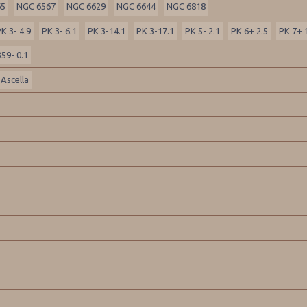
65
NGC 6567
NGC 6629
NGC 6644
NGC 6818
K 3- 4.9
PK 3- 6.1
PK 3-14.1
PK 3-17.1
PK 5- 2.1
PK 6+ 2.5
PK 7+ 
59- 0.1
Ascella