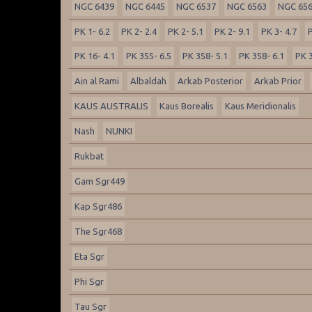
NGC 6439
NGC 6445
NGC 6537
NGC 6563
NGC 65
PK 1- 6.2
PK 2- 2.4
PK 2- 5.1
PK 2- 9.1
PK 3- 4.7
P
PK 16- 4.1
PK 355- 6.5
PK 358- 5.1
PK 358- 6.1
PK 3
Ain al Rami
Albaldah
Arkab Posterior
Arkab Prior
KAUS AUSTRALIS
Kaus Borealis
Kaus Meridionalis
Nash
NUNKI
Rukbat
Gam Sgr449
Kap Sgr486
The Sgr468
Eta Sgr
Phi Sgr
Tau Sgr