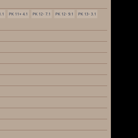
1.1
PK 11+ 4.1
PK 12- 7.1
PK 12- 9.1
PK 13- 3.1