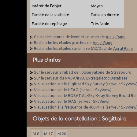
Intérêt de l'objet
Moyen
Facilité de la visibilité
Facile en directe
Facilité de repérage
Très facile
Calcul des heures de lever et coucher de
Ain al Rami
Recherche les étoiles proches de
Ain al Rami
Recherche les étoiles sur un axe (AD/Dec) de
Ain al Rami
Plus d'infos
Sur le serveur Simbad de l'observatoire de Strasbourg
Sur le serveur du NASA/IPAC Extragalactic Database
Visualisation sur le Digitized Sky Survey (serveur SkyView
Visualisation sur le HEAO (serveur SkyView)
Visualisation sur le ROSAT All-Sky X-ray Survey Broad Ba
Visualisation sur le IRAS (serveur SkyView)
Visualisation à la fréquence de 408 MHz (serveur SkyView
Objets de la constellation : Sagittaire
M 8
M 17
M 20