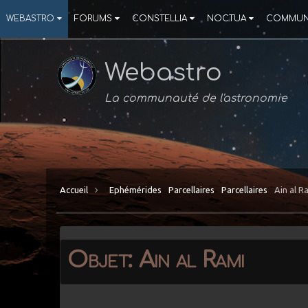
WEBASTRO
FORUMS
CONSTELLIA
NOCTUA
COMMUN
Webastro
La communauté de l'astronomie
Accueil
Ephémérides
Parcellaires
Parcellaires
Ain al R
Objet: Ain al Rami