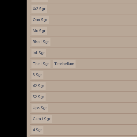
Xi2 Sgr
Omi Sgr
Mu Sgr
Rho1 Sgr
Iot Sgr
The1 Sgr
Terebellum
3 Sgr
62 Sgr
52 Sgr
Ups Sgr
Gam1 Sgr
4 Sgr