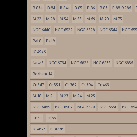
B 83a
B 84
B 84a
B 85
B 86
B 87
B 88-9.286
M 22
M 28
M 54
M 55
M 69
M 70
M 75
NGC 6440
NGC 6522
NGC 6528
NGC 6544
NGC 65
Pal 8
Pal 9
IC 4946
New 5
NGC 6794
NGC 6822
NGC 6835
NGC 6836
Bochum 14
Cr 347
Cr 351
Cr 367
Cr 394
Cr 469
M 18
M 21
M 23
M 24
M 25
NGC 6469
NGC 6507
NGC 6520
NGC 6530
NGC 65
Tr 31
Tr 33
IC 4673
IC 4776