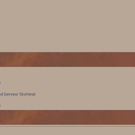
)
nd (serveur SkyView)
)