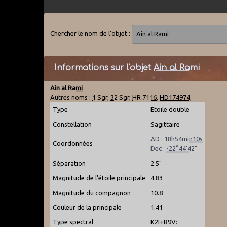
Chercher le nom de l'objet :
Informations sur l'objet
Ain al Rami
Ain al Rami
Autres noms :
1 Sgr
,
32 Sgr
,
HR 7116
,
HD174974
,
Type
Etoile double
Constellation
Sagittaire
AD :
18h54min10s
Coordonnées
Dec :
-22°44'42"
Séparation
2.5"
Magnitude de l'étoile principale
4.83
Magnitude du compagnon
10.8
Couleur de la principale
1.41
Type spectral
K2I+B9V: