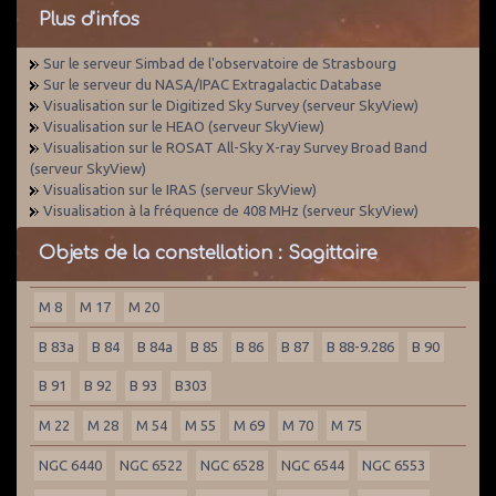
Plus d'infos
Sur le serveur Simbad de l'observatoire de Strasbourg
Sur le serveur du NASA/IPAC Extragalactic Database
Visualisation sur le Digitized Sky Survey (serveur SkyView)
Visualisation sur le HEAO (serveur SkyView)
Visualisation sur le ROSAT All-Sky X-ray Survey Broad Band
(serveur SkyView)
Visualisation sur le IRAS (serveur SkyView)
Visualisation à la fréquence de 408 MHz (serveur SkyView)
Objets de la constellation : Sagittaire
M 8
M 17
M 20
B 83a
B 84
B 84a
B 85
B 86
B 87
B 88-9.286
B 90
B 91
B 92
B 93
B303
M 22
M 28
M 54
M 55
M 69
M 70
M 75
NGC 6440
NGC 6522
NGC 6528
NGC 6544
NGC 6553