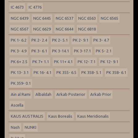
IC 4673
IC 4776
NGC 6439
NGC 6445
NGC 6537
NGC 6563
NGC 6565
NGC 6567
NGC 6629
NGC 6644
NGC 6818
PK 1- 6.2
PK 2- 2.4
PK 2- 5.1
PK 2- 9.1
PK 3- 4.7
PK 3- 4.9
PK 3- 6.1
PK 3-14.1
PK 3-17.1
PK 5- 2.1
PK 6+ 2.5
PK 7+ 1.1
PK 11+ 4.1
PK 12- 7.1
PK 12- 9.1
PK 13- 3.1
PK 16- 4.1
PK 355- 6.5
PK 358- 5.1
PK 358- 6.1
PK 359- 0.1
Ain al Rami
Albaldah
Arkab Posterior
Arkab Prior
Ascella
KAUS AUSTRALIS
Kaus Borealis
Kaus Meridionalis
Nash
NUNKI