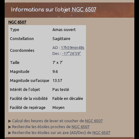
Informations sur l'objet
NGC 6507
NGC 6507
Type
Amas ouvert
Constellation
Sagittaire
AD :
17h59min48s
Coordonnées
Dec :
-17°26'59"
Taille
7' x 7'
Magnitude
9.6
Magnitude surfacique
13.57
Intérêt de l'objet
Pas testé
Facilité de la visibilité
Faible en décalée
Facilité de repérage
Moyen
Calcul des heures de lever et coucher de
NGC 6507
Recherche les étoiles proches de
NGC 6507
Recherche les étoiles sur un axe (AD/Dec) de
NGC 6507