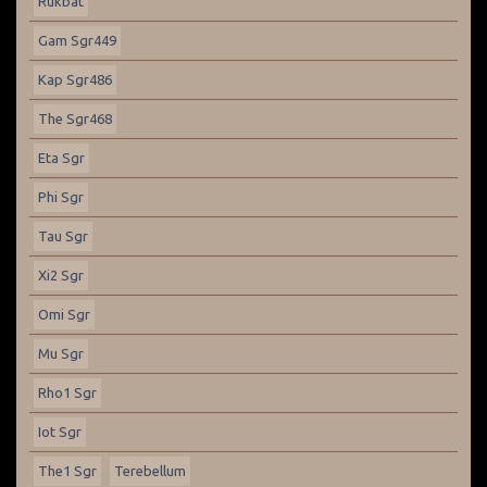
Rukbat
Gam Sgr449
Kap Sgr486
The Sgr468
Eta Sgr
Phi Sgr
Tau Sgr
Xi2 Sgr
Omi Sgr
Mu Sgr
Rho1 Sgr
Iot Sgr
The1 Sgr
Terebellum