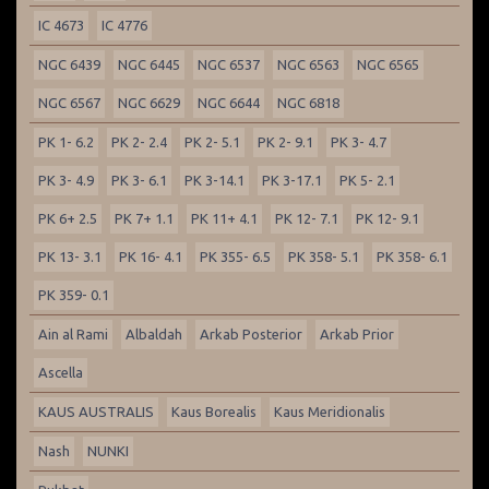
IC 4673
IC 4776
NGC 6439
NGC 6445
NGC 6537
NGC 6563
NGC 6565
NGC 6567
NGC 6629
NGC 6644
NGC 6818
PK 1- 6.2
PK 2- 2.4
PK 2- 5.1
PK 2- 9.1
PK 3- 4.7
PK 3- 4.9
PK 3- 6.1
PK 3-14.1
PK 3-17.1
PK 5- 2.1
PK 6+ 2.5
PK 7+ 1.1
PK 11+ 4.1
PK 12- 7.1
PK 12- 9.1
PK 13- 3.1
PK 16- 4.1
PK 355- 6.5
PK 358- 5.1
PK 358- 6.1
PK 359- 0.1
Ain al Rami
Albaldah
Arkab Posterior
Arkab Prior
Ascella
KAUS AUSTRALIS
Kaus Borealis
Kaus Meridionalis
Nash
NUNKI