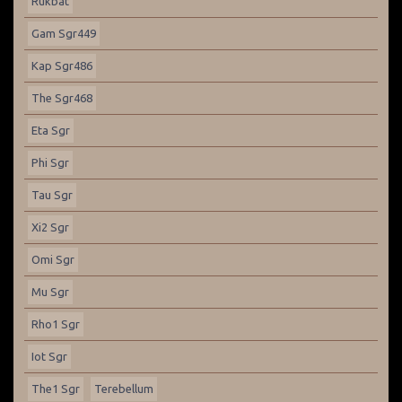
Rukbat
Gam Sgr449
Kap Sgr486
The Sgr468
Eta Sgr
Phi Sgr
Tau Sgr
Xi2 Sgr
Omi Sgr
Mu Sgr
Rho1 Sgr
Iot Sgr
The1 Sgr
Terebellum