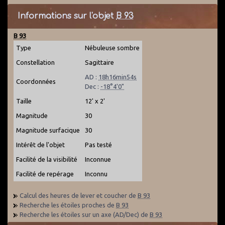
Informations sur l'objet
B 93
B 93
Type
Nébuleuse sombre
Constellation
Sagittaire
AD :
18h16min54s
Coordonnées
Dec :
-18°4'0"
Taille
12' x 2'
Magnitude
30
Magnitude surfacique
30
Intérêt de l'objet
Pas testé
Facilité de la visibilité
Inconnue
Facilité de repérage
Inconnu
Calcul des heures de lever et coucher de
B 93
Recherche les étoiles proches de
B 93
Recherche les étoiles sur un axe (AD/Dec) de
B 93