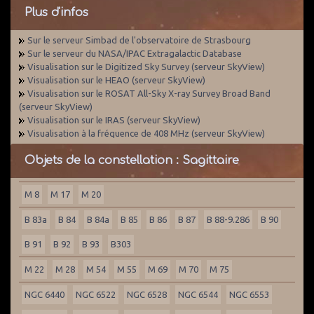
Plus d'infos
Sur le serveur Simbad de l'observatoire de Strasbourg
Sur le serveur du NASA/IPAC Extragalactic Database
Visualisation sur le Digitized Sky Survey (serveur SkyView)
Visualisation sur le HEAO (serveur SkyView)
Visualisation sur le ROSAT All-Sky X-ray Survey Broad Band
(serveur SkyView)
Visualisation sur le IRAS (serveur SkyView)
Visualisation à la fréquence de 408 MHz (serveur SkyView)
Objets de la constellation : Sagittaire
M 8
M 17
M 20
B 83a
B 84
B 84a
B 85
B 86
B 87
B 88-9.286
B 90
B 91
B 92
B 93
B303
M 22
M 28
M 54
M 55
M 69
M 70
M 75
NGC 6440
NGC 6522
NGC 6528
NGC 6544
NGC 6553