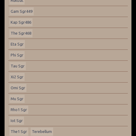
Rukbat
Gam Sgr449
Kap Sgr486
The Sgr468
Eta Sgr
Phi Sgr
Tau Sgr
Xi2 Sgr
Omi Sgr
Mu Sgr
Rho1 Sgr
Iot Sgr
The1 Sgr
Terebellum