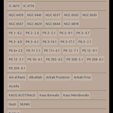
IC 4673
IC 4776
NGC 6439
NGC 6445
NGC 6537
NGC 6563
NGC 6565
NGC 6567
NGC 6629
NGC 6644
NGC 6818
PK 1- 6.2
PK 2- 2.4
PK 2- 5.1
PK 2- 9.1
PK 3- 4.7
PK 3- 4.9
PK 3- 6.1
PK 3-14.1
PK 3-17.1
PK 5- 2.1
PK 6+ 2.5
PK 7+ 1.1
PK 11+ 4.1
PK 12- 7.1
PK 12- 9.1
PK 13- 3.1
PK 16- 4.1
PK 355- 6.5
PK 358- 5.1
PK 358- 6.1
PK 359- 0.1
Ain al Rami
Albaldah
Arkab Posterior
Arkab Prior
Ascella
KAUS AUSTRALIS
Kaus Borealis
Kaus Meridionalis
Nash
NUNKI