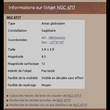
Informations sur l'objet
NGC 6717
NGC 6717
Type
Amas globulaire
Constellation
Sagittaire
AD :
18h55min5s
Coordonnées
Dec :
-22°41'59"
Taille
3.9' x 3.9'
Magnitude
9.3
Magnitude surfacique
12
Intérêt de l'objet
Pas testé
Facilité de la visibilité
Visible en décalée sans effort
Facilité de repérage
Moyen
Calcul des heures de lever et coucher de
NGC 6717
Recherche les étoiles proches de
NGC 6717
Recherche les étoiles sur un axe (AD/Dec) de
NGC 6717