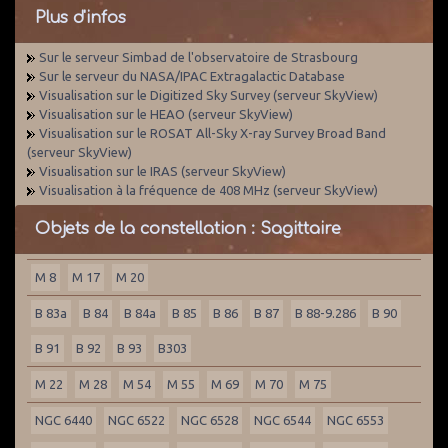
Plus d'infos
Sur le serveur Simbad de l'observatoire de Strasbourg
Sur le serveur du NASA/IPAC Extragalactic Database
Visualisation sur le Digitized Sky Survey (serveur SkyView)
Visualisation sur le HEAO (serveur SkyView)
Visualisation sur le ROSAT All-Sky X-ray Survey Broad Band
(serveur SkyView)
Visualisation sur le IRAS (serveur SkyView)
Visualisation à la fréquence de 408 MHz (serveur SkyView)
Objets de la constellation : Sagittaire
M 8
M 17
M 20
B 83a
B 84
B 84a
B 85
B 86
B 87
B 88-9.286
B 90
B 91
B 92
B 93
B303
M 22
M 28
M 54
M 55
M 69
M 70
M 75
NGC 6440
NGC 6522
NGC 6528
NGC 6544
NGC 6553