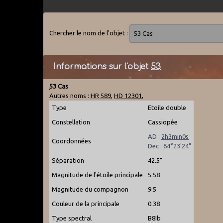
Chercher le nom de l'objet :
Informations sur l'objet
53
53 Cas
Autres noms :
HR 589
,
HD 12301
,
Type
Etoile double
Constellation
Cassiopée
AD :
2h3min0s
Coordonnées
Dec :
64°23'24"
Séparation
42.5"
Magnitude de l'étoile principale
5.58
Magnitude du compagnon
9.5
Couleur de la principale
0.38
Type spectral
B8Ib