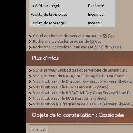
Intérêt de l'objet
Pas testé
Facilité de la visibilité
Inconnue
Facilité de repérage
Inconnu
Calcul des heures de lever et coucher de
53 Cas
Recherche les étoiles proches de
53 Cas
Recherche les étoiles sur un axe (AD/Dec) de
53 Cas
Plus d'infos
Sur le serveur Simbad de l'observatoire de Strasbourg
Sur le serveur du NASA/IPAC Extragalactic Database
Visualisation sur le Digitized Sky Survey (serveur SkyView
Visualisation sur le HEAO (serveur SkyView)
Visualisation sur le ROSAT All-Sky X-ray Survey Broad Ba
Visualisation sur le IRAS (serveur SkyView)
Visualisation à la fréquence de 408 MHz (serveur SkyView
Objets de la constellation : Cassiopée
NGC 771