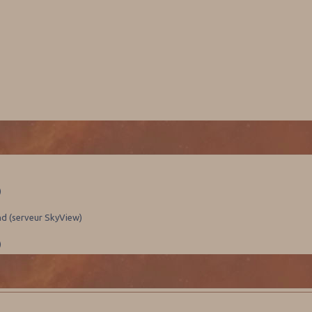
)
nd (serveur SkyView)
)