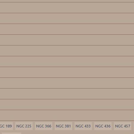
GC 189
NGC 225
NGC 366
NGC 381
NGC 433
NGC 436
NGC 457