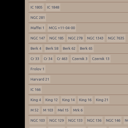
IC 1805
IC 1848
NGC 281
Maffei 1
MCG +11-04-00
NGC 147
NGC 185
NGC 278
NGC 1343
NGC 7635
Berk 4
Berk 58
Berk 62
Berk 65
Cr 33
Cr 34
Cr 463
Czernik 3
Czernik 13
Frolov 1
Harvard 21
IC 166
King 4
King 12
King 14
King 16
King 21
M 52
M 103
Mel 15
Mrk 6
NGC 103
NGC 129
NGC 133
NGC 136
NGC 146
N