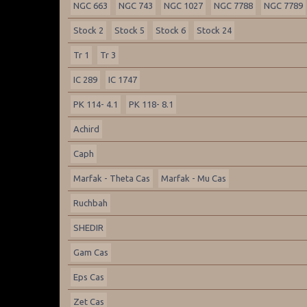
NGC 663
NGC 743
NGC 1027
NGC 7788
NGC 7789
Stock 2
Stock 5
Stock 6
Stock 24
Tr 1
Tr 3
IC 289
IC 1747
PK 114- 4.1
PK 118- 8.1
Achird
Caph
Marfak - Theta Cas
Marfak - Mu Cas
Ruchbah
SHEDIR
Gam Cas
Eps Cas
Zet Cas