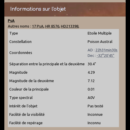
Informations sur l'objet
PsA
Autres noms :
17 PsA
,
HR 8576
,
HD213398
,
Type
Etoile Multiple
Constellation
Poison Austral
AD :
22h31min30s
Coordonnées
Dec :
-32°20'45"
Séparation entre la principale et la deuxième
30.4"
Magnitude
4.29
Magnitude de la deuxième
7.12
Couleur de la principale
0.01
Type spectral
A0V
Intérêt de l'objet
Pas testé
Facilité de la visibilité
Inconnue
Facilité de repérage
Inconnu