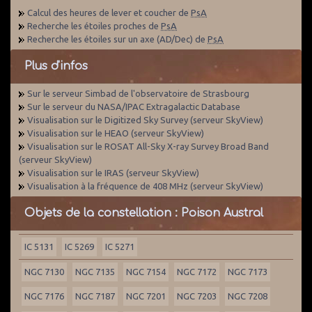
Calcul des heures de lever et coucher de
PsA
Recherche les étoiles proches de
PsA
Recherche les étoiles sur un axe (AD/Dec) de
PsA
Plus d'infos
Sur le serveur Simbad de l'observatoire de Strasbourg
Sur le serveur du NASA/IPAC Extragalactic Database
Visualisation sur le Digitized Sky Survey (serveur SkyView)
Visualisation sur le HEAO (serveur SkyView)
Visualisation sur le ROSAT All-Sky X-ray Survey Broad Band
(serveur SkyView)
Visualisation sur le IRAS (serveur SkyView)
Visualisation à la fréquence de 408 MHz (serveur SkyView)
Objets de la constellation : Poison Austral
IC 5131
IC 5269
IC 5271
NGC 7130
NGC 7135
NGC 7154
NGC 7172
NGC 7173
NGC 7176
NGC 7187
NGC 7201
NGC 7203
NGC 7208