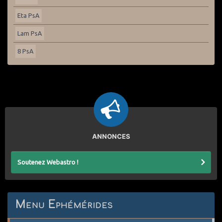
Eta PsA
Lam PsA
8 PsA
ANNONCES
Soutenez Webastro !
Menu Ephémérides