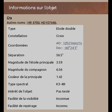
Informations sur l'objet
Cru
Autres noms :
HR 4700
,
HD107446
,
Type
Etoile double
Constellation
Croix
AD :
12h21min21s
Coordonnées
Dec :
-60°24'3"
Séparation
56.5"
Magnitude de l'étoile principale
3.59
Magnitude du compagnon
6.56
Couleur de la principale
1.42
Type spectral
K3-4III
Intérêt de l'objet
Pas testé
Facilité de la visibilité
Inconnue
Facilité de repérage
Inconnu