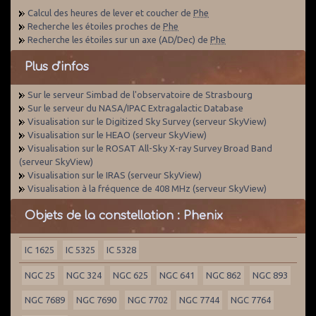
Calcul des heures de lever et coucher de
Phe
Recherche les étoiles proches de
Phe
Recherche les étoiles sur un axe (AD/Dec) de
Phe
Plus d'infos
Sur le serveur Simbad de l'observatoire de Strasbourg
Sur le serveur du NASA/IPAC Extragalactic Database
Visualisation sur le Digitized Sky Survey (serveur SkyView)
Visualisation sur le HEAO (serveur SkyView)
Visualisation sur le ROSAT All-Sky X-ray Survey Broad Band
(serveur SkyView)
Visualisation sur le IRAS (serveur SkyView)
Visualisation à la fréquence de 408 MHz (serveur SkyView)
Objets de la constellation : Phenix
IC 1625
IC 5325
IC 5328
NGC 25
NGC 324
NGC 625
NGC 641
NGC 862
NGC 893
NGC 7689
NGC 7690
NGC 7702
NGC 7744
NGC 7764