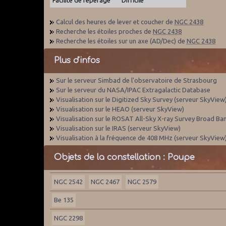
Calcul des heures de lever et coucher de
NGC 2438
Recherche les étoiles proches de
NGC 2438
Recherche les étoiles sur un axe (AD/Dec) de
NGC 2438
Plus d'infos
Sur le serveur Simbad de l'observatoire de Strasbourg
Sur le serveur du NASA/IPAC Extragalactic Database
Visualisation sur le Digitized Sky Survey (serveur SkyView
Visualisation sur le HEAO (serveur SkyView)
Visualisation sur le ROSAT All-Sky X-ray Survey Broad Ba
Visualisation sur le IRAS (serveur SkyView)
Visualisation à la fréquence de 408 MHz (serveur SkyView
Objets de la constellation : Poupe
NGC 2542
NGC 2467
NGC 2579
Be 135
NGC 2298