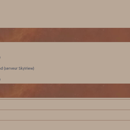
)
nd (serveur SkyView)
)