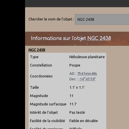
Chercher le nom de l'objet :
Informations sur l'objet
NGC 2438
NGC 2438
Type
Nébuleuse planétaire
Constellation
Poupe
AD :
7h41min48s
Coordonnées
Dec :
-14°43'59"
Taille
1.1' x 1.1'
Magnitude
11
Magnitude surfacique
11.7
Intérêt de l'objet
Pas testé
Facilité de la visibilité
Faible en décalée
Facilité de repérage
Difficile