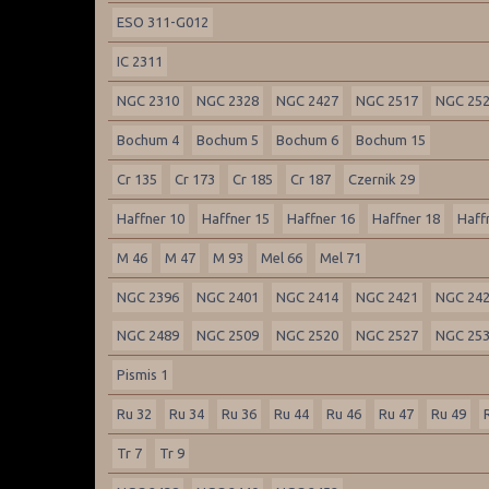
ESO 311-G012
IC 2311
NGC 2310
NGC 2328
NGC 2427
NGC 2517
NGC 25
Bochum 4
Bochum 5
Bochum 6
Bochum 15
Cr 135
Cr 173
Cr 185
Cr 187
Czernik 29
Haffner 10
Haffner 15
Haffner 16
Haffner 18
Haff
M 46
M 47
M 93
Mel 66
Mel 71
NGC 2396
NGC 2401
NGC 2414
NGC 2421
NGC 24
NGC 2489
NGC 2509
NGC 2520
NGC 2527
NGC 25
Pismis 1
Ru 32
Ru 34
Ru 36
Ru 44
Ru 46
Ru 47
Ru 49
Tr 7
Tr 9