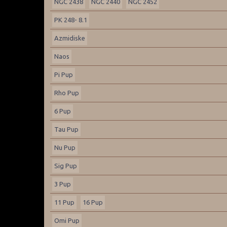
NGC 2438
NGC 2440
NGC 2452
PK 248- 8.1
Azmidiske
Naos
Pi Pup
Rho Pup
6 Pup
Tau Pup
Nu Pup
Sig Pup
3 Pup
11 Pup
16 Pup
Omi Pup