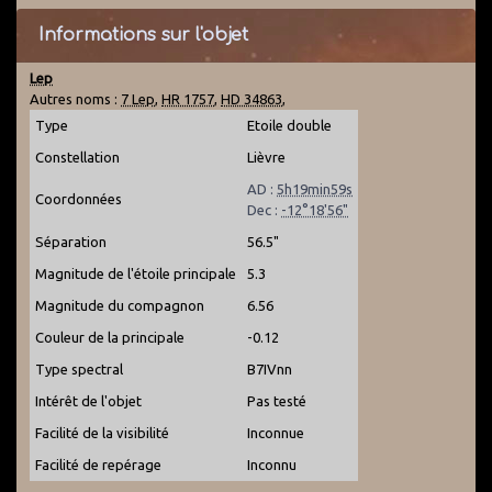
Informations sur l'objet
Lep
Autres noms :
7 Lep
,
HR 1757
,
HD 34863
,
Type
Etoile double
Constellation
Lièvre
AD :
5h19min59s
Coordonnées
Dec :
-12°18'56"
Séparation
56.5"
Magnitude de l'étoile principale
5.3
Magnitude du compagnon
6.56
Couleur de la principale
-0.12
Type spectral
B7IVnn
Intérêt de l'objet
Pas testé
Facilité de la visibilité
Inconnue
Facilité de repérage
Inconnu