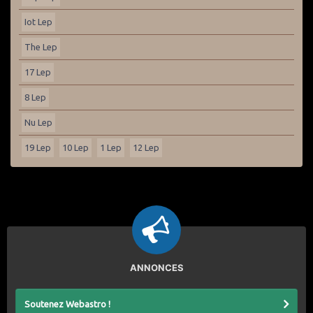
Iot Lep
The Lep
17 Lep
8 Lep
Nu Lep
19 Lep
10 Lep
1 Lep
12 Lep
ANNONCES
Soutenez Webastro !