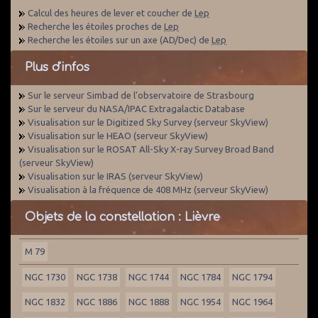
Calcul des heures de lever et coucher de
Lep
Recherche les étoiles proches de
Lep
Recherche les étoiles sur un axe (AD/Dec) de
Lep
Plus d'infos
Sur le serveur Simbad de l'observatoire de Strasbourg
Sur le serveur du NASA/IPAC Extragalactic Database
Visualisation sur le Digitized Sky Survey (serveur SkyView)
Visualisation sur le HEAO (serveur SkyView)
Visualisation sur le ROSAT All-Sky X-ray Survey Broad Band
(serveur SkyView)
Visualisation sur le IRAS (serveur SkyView)
Visualisation à la fréquence de 408 MHz (serveur SkyView)
Objets de la constellation : Lièvre
M 79
NGC 1730
NGC 1738
NGC 1744
NGC 1784
NGC 1794
NGC 1832
NGC 1886
NGC 1888
NGC 1954
NGC 1964