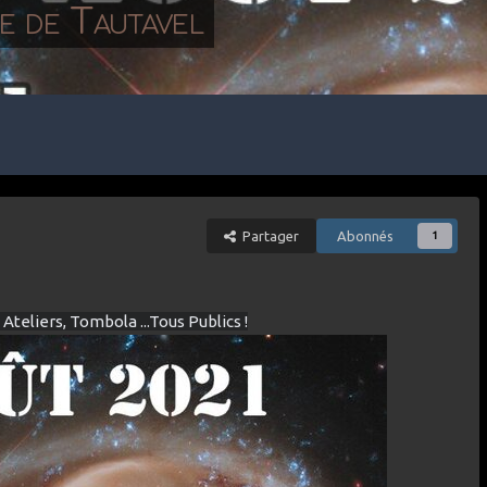
ie de Tautavel
Partager
Abonnés
1
teliers, Tombola ...Tous Publics !