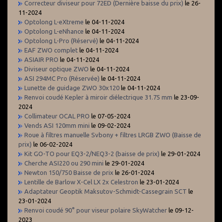
Correcteur diviseur pour 72ED (Dernière baisse du prix)
le 26-
11-2024
Optolong L-eXtreme
le 04-11-2024
Optolong L-eNhance
le 04-11-2024
Optolong L-Pro (Réservé)
le 04-11-2024
EAF ZWO complet
le 04-11-2024
ASIAIR PRO
le 04-11-2024
Diviseur optique ZWO
le 04-11-2024
ASI 294MC Pro (Réservée)
le 04-11-2024
Lunette de guidage ZWO 30x120
le 04-11-2024
Renvoi coudé Kepler à miroir diélectrique 31.75 mm
le 23-09-
2024
Collimateur OCAL PRO
le 07-05-2024
Vends ASI 120mm mini
le 09-02-2024
Roue à filtres manuelle Svbony + filtres LRGB ZWO (Baisse de
prix)
le 06-02-2024
Kit GO-TO pour EQ3-2/NEQ3-2 (baisse de prix)
le 29-01-2024
Cherche ASI220 ou 290 mini
le 29-01-2024
Newton 150/750 Baisse de prix
le 26-01-2024
Lentille de Barlow X-Cel LX 2x Celestron
le 23-01-2024
Adaptateur Geoptik Maksutov-Schmidt-Cassegrain SCT
le
23-01-2024
Renvoi coudé 90° pour viseur polaire SkyWatcher
le 09-12-
2023