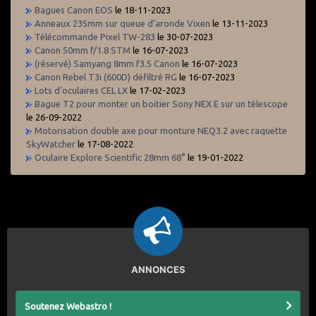
Bagues Canon EOS
le 18-11-2023
Anneaux 235mm sur queue d'aronde Vixen
le 13-11-2023
Télécommande Pixel TW-283
le 30-07-2023
Canon 50mm f/1.8 STM
le 16-07-2023
(réservé) Samyang 8mm f3.5 Canon
le 16-07-2023
Canon Rebel T3i (600D) défiltré RG
le 16-07-2023
Lots d'oculaires CEL LX
le 17-02-2023
Bague T2 pour monter un boitier Sony NEX E sur un télescope
le 26-09-2022
Motorisation double axe pour monture NEQ3.2 avec raquette
SkyWatcher
le 17-08-2022
Oculaire Explore Scientific 28mm 68°
le 19-01-2022
ANNONCES
Soutenez Webastro !