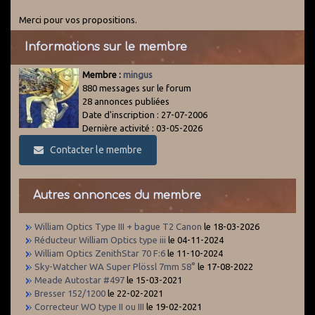
Merci pour vos propositions.
Informations sur le membre
Membre :
mingus
880 messages sur le forum
28 annonces publiées
Date d'inscription : 27-07-2006
Dernière activité : 03-05-2026
Contacter le membre
Autres annonces du membre
William Optics Type III + bague T2 Canon
le 18-03-2026
Réducteur William Optics type iii
le 04-11-2024
William Optics ZenithStar 70 F:6
le 11-10-2024
Sky-Watcher WA Super Plössl 7mm 58°
le 17-08-2022
Meade Autostar #497
le 15-03-2021
Bresser 152/1200
le 22-02-2021
Correcteur WO type II ou III
le 19-02-2021