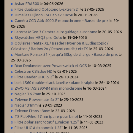
Askar FRA300
le 04-06-2026
Filtre dualband Optolong L-extrem 2''
le 27-05-2026
Jumelles Fujinon FMTR SX2 10x50
le 20-05-2026
Caméra CCD Atik 4000LE monochrome - Baisse de prix
le 20-
05-2026
Lacerta MGen 3 Caméra autoguidage autonome
le 20-05-2026
Skywatcher HEQ5 pro Goto
le 19-04-2026
Oculaires Pentax XL / Baader Hyperion & Eudiascopic /
Celestron / Barlow 2x / Renvoi coudé / etcTS
le 25-03-2026
Monture Fornax 51 - jusqu'à 50kg de charge - Baisse de prix
le
25-03-2026
Bino Denkmeier avec Powerswitch et OCS
le 10-08-2025
Celestron C8 Edge HD
le 05-01-2025
Filtre Baader UHC-S 2''
le 26-10-2024
Lunt LS60 double-stack lunette solaire h-alpha
le 26-10-2024
ZWO ASI ASI290MM mini monochrome
le 16-03-2024
Nagler T6 7mm
le 25-10-2023
Televue Powermate 4x 2''
le 25-10-2023
Nagler 31mm
le 28-09-2023
Televue Ethos 13mm
le 22-03-2023
TS Flat-Filed 27mm (paire pour bino)
le 11-03-2023
Filtre polarisant rotatif Lumicon 1.25''
le 11-03-2023
Filtre UHC Astronomik 1.25''
le 11-03-2023