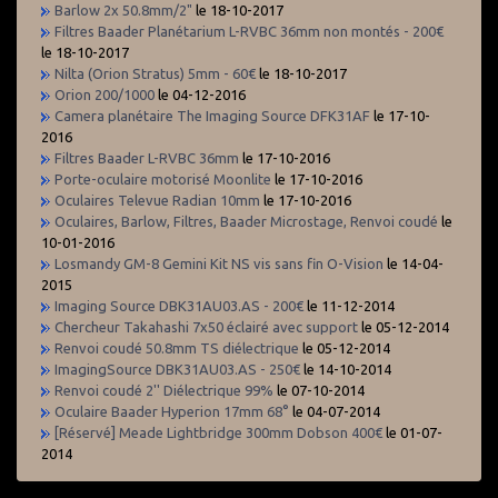
Barlow 2x 50.8mm/2"
le 18-10-2017
Filtres Baader Planétarium L-RVBC 36mm non montés - 200€
le 18-10-2017
Nilta (Orion Stratus) 5mm - 60€
le 18-10-2017
Orion 200/1000
le 04-12-2016
Camera planétaire The Imaging Source DFK31AF
le 17-10-
2016
Filtres Baader L-RVBC 36mm
le 17-10-2016
Porte-oculaire motorisé Moonlite
le 17-10-2016
Oculaires Televue Radian 10mm
le 17-10-2016
Oculaires, Barlow, Filtres, Baader Microstage, Renvoi coudé
le
10-01-2016
Losmandy GM-8 Gemini Kit NS vis sans fin O-Vision
le 14-04-
2015
Imaging Source DBK31AU03.AS - 200€
le 11-12-2014
Chercheur Takahashi 7x50 éclairé avec support
le 05-12-2014
Renvoi coudé 50.8mm TS diélectrique
le 05-12-2014
ImagingSource DBK31AU03.AS - 250€
le 14-10-2014
Renvoi coudé 2'' Diélectrique 99%
le 07-10-2014
Oculaire Baader Hyperion 17mm 68°
le 04-07-2014
[Réservé] Meade Lightbridge 300mm Dobson 400€
le 01-07-
2014