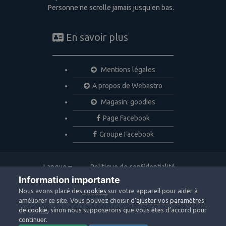
Personne ne scrolle jamais jusqu'en bas.
En savoir plus
Mentions légales
A propos de Webastro
Magasin: goodies
Page Facebook
Groupe Facebook
Langue
Politique de confidentialité
Nous contacter
Cookies
Information importante
Copyright © 2020 Webastro
Nous avons placé des
cookies
sur votre appareil pour aider à
Powered by Invision Community
améliorer ce site. Vous pouvez choisir
d’ajuster vos paramètres
de cookie
, sinon nous supposerons que vous êtes d’accord pour
continuer.