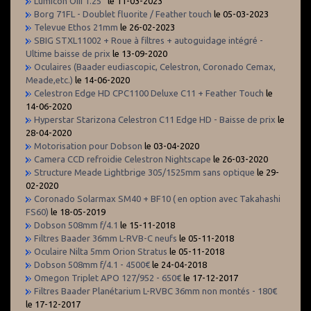
Lumicon OIII 1.25''
le 11-03-2023
Borg 71FL - Doublet fluorite / Feather touch
le 05-03-2023
Televue Ethos 21mm
le 26-02-2023
SBIG STXL11002 + Roue à filtres + autoguidage intégré -
Ultime baisse de prix
le 13-09-2020
Oculaires (Baader eudiascopic, Celestron, Coronado Cemax,
Meade,etc.)
le 14-06-2020
Celestron Edge HD CPC1100 Deluxe C11 + Feather Touch
le
14-06-2020
Hyperstar Starizona Celestron C11 Edge HD - Baisse de prix
le
28-04-2020
Motorisation pour Dobson
le 03-04-2020
Camera CCD refroidie Celestron Nightscape
le 26-03-2020
Structure Meade Lightbrige 305/1525mm sans optique
le 29-
02-2020
Coronado Solarmax SM40 + BF10 ( en option avec Takahashi
FS60)
le 18-05-2019
Dobson 508mm f/4.1
le 15-11-2018
Filtres Baader 36mm L-RVB-C neufs
le 05-11-2018
Oculaire Nilta 5mm Orion Stratus
le 05-11-2018
Dobson 508mm f/4.1 - 4500€
le 24-04-2018
Omegon Triplet APO 127/952 - 650€
le 17-12-2017
Filtres Baader Planétarium L-RVBC 36mm non montés - 180€
le 17-12-2017