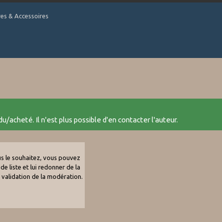
tres & Accessoires
u/acheté. Il n'est plus possible d'en contacter l'auteur.
ous le souhaitez, vous pouvez
de liste et lui redonner de la
e validation de la modération.