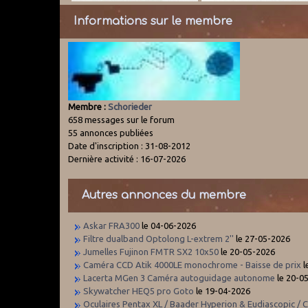
Informations sur le membre
Membre :
Schorieder
658 messages sur le forum
55 annonces publiées
Date d'inscription : 31-08-2012
Dernière activité : 16-07-2026
Autres annonces du membre
Askar FRA300
le 04-06-2026
Filtre dualband Optolong L-extrem 2''
le 27-05-2026
Jumelles Fujinon FMTR SX2 10x50
le 20-05-2026
Caméra CCD Atik 4000LE monochrome - Baisse de prix
l
Lacerta MGen 3 Caméra autoguidage autonome
le 20-0
Skywatcher HEQ5 pro Goto
le 19-04-2026
Oculaires Pentax XL / Baader Hyperion & Eudiascopic / C