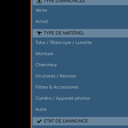
TYPE D'ANNONCES
Vente
Achat
TYPE DE MATÉRIEL
Tube / Télescope / Lunette
Monture
Chercheur
Oculaires / Renvois
Filtres & Accessoires
Caméra / Appareil-photos
Autre
ETAT DE L'ANNONCE