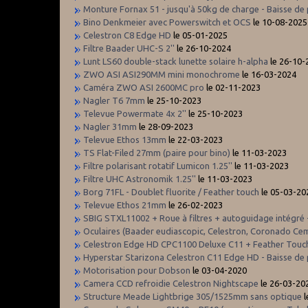
Monture Fornax 51 - jusqu'à 50kg de charge - Baisse de 
Bino Denkmeier avec Powerswitch et OCS
le 10-08-2025
Celestron C8 Edge HD
le 05-01-2025
Filtre Baader UHC-S 2''
le 26-10-2024
Lunt LS60 double-stack lunette solaire h-alpha
le 26-10-
ZWO ASI ASI290MM mini monochrome
le 16-03-2024
Caméra ZWO ASI 2600MC pro
le 02-11-2023
Nagler T6 7mm
le 25-10-2023
Televue Powermate 4x 2''
le 25-10-2023
Nagler 31mm
le 28-09-2023
Televue Ethos 13mm
le 22-03-2023
TS Flat-Filed 27mm (paire pour bino)
le 11-03-2023
Filtre polarisant rotatif Lumicon 1.25''
le 11-03-2023
Filtre UHC Astronomik 1.25''
le 11-03-2023
Borg 71FL - Doublet fluorite / Feather touch
le 05-03-20
Televue Ethos 21mm
le 26-02-2023
SBIG STXL11002 + Roue à filtres + autoguidage intégré -
Oculaires (Baader eudiascopic, Celestron, Coronado Ce
Celestron Edge HD CPC1100 Deluxe C11 + Feather Touc
Hyperstar Starizona Celestron C11 Edge HD - Baisse de 
Motorisation pour Dobson
le 03-04-2020
Camera CCD refroidie Celestron Nightscape
le 26-03-20
Structure Meade Lightbrige 305/1525mm sans optique
l