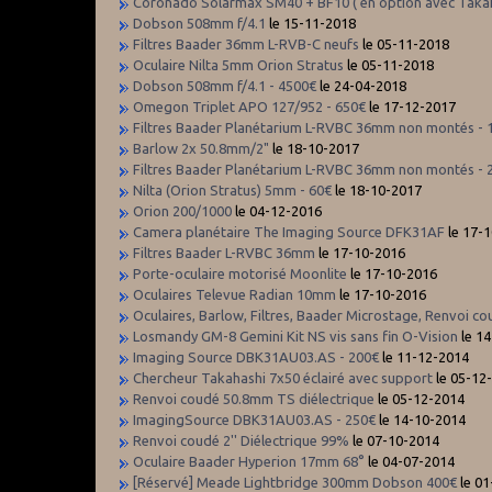
Coronado Solarmax SM40 + BF10 ( en option avec Taka
Dobson 508mm f/4.1
le 15-11-2018
Filtres Baader 36mm L-RVB-C neufs
le 05-11-2018
Oculaire Nilta 5mm Orion Stratus
le 05-11-2018
Dobson 508mm f/4.1 - 4500€
le 24-04-2018
Omegon Triplet APO 127/952 - 650€
le 17-12-2017
Filtres Baader Planétarium L-RVBC 36mm non montés - 
Barlow 2x 50.8mm/2"
le 18-10-2017
Filtres Baader Planétarium L-RVBC 36mm non montés - 
Nilta (Orion Stratus) 5mm - 60€
le 18-10-2017
Orion 200/1000
le 04-12-2016
Camera planétaire The Imaging Source DFK31AF
le 17-
Filtres Baader L-RVBC 36mm
le 17-10-2016
Porte-oculaire motorisé Moonlite
le 17-10-2016
Oculaires Televue Radian 10mm
le 17-10-2016
Oculaires, Barlow, Filtres, Baader Microstage, Renvoi c
Losmandy GM-8 Gemini Kit NS vis sans fin O-Vision
le 1
Imaging Source DBK31AU03.AS - 200€
le 11-12-2014
Chercheur Takahashi 7x50 éclairé avec support
le 05-12
Renvoi coudé 50.8mm TS diélectrique
le 05-12-2014
ImagingSource DBK31AU03.AS - 250€
le 14-10-2014
Renvoi coudé 2'' Diélectrique 99%
le 07-10-2014
Oculaire Baader Hyperion 17mm 68°
le 04-07-2014
[Réservé] Meade Lightbridge 300mm Dobson 400€
le 01