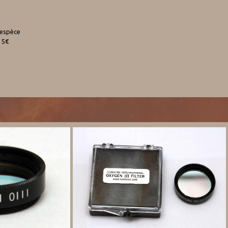
 espèce
 5€