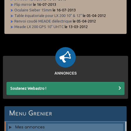
Flip mirror
le 16-07-2013
Oculaire Sieber 15mm
le 16-07-2013
Table équatoriale pour LX 200 10" & 12"
le 05-04-2012
Renvoi coudé MEADE diélectrique
le 05-04-2012
Meade LX 200 GPS 10" UHTC
le 13-03-2012
ANNONCES
Soutenez Webastro !
Menu Grenier
Mes annonces