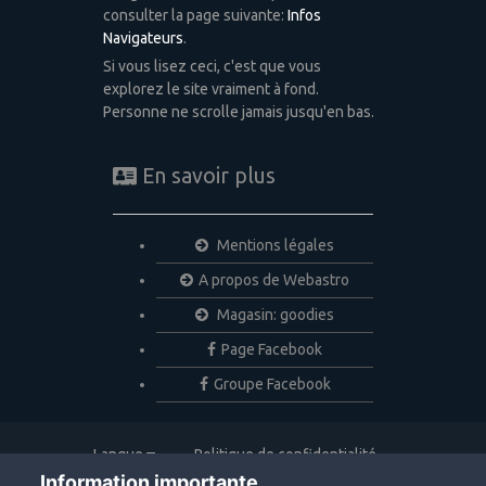
consulter la page suivante:
Infos
Navigateurs
.
Si vous lisez ceci, c'est que vous
explorez le site vraiment à fond.
Personne ne scrolle jamais jusqu'en bas.
En savoir plus
Mentions légales
A propos de Webastro
Magasin: goodies
Page Facebook
Groupe Facebook
Langue
Politique de confidentialité
Nous contacter
Cookies
Information importante