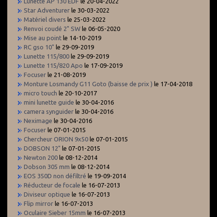
Lunette AP 130 EDF
le 20-04-2022
Star Adventurer
le 30-03-2022
Matériel divers
le 25-03-2022
Renvoi coudé 2" SW
le 06-05-2020
Mise au point
le 14-10-2019
RC gso 10"
le 29-09-2019
Lunette 115/800
le 29-09-2019
Lunette 115/820 Apo
le 17-09-2019
Focuser
le 21-08-2019
Monture Losmandy G11 Goto (baisse de prix )
le 17-04-2018
micro touch
le 20-10-2017
mini lunette guide
le 30-04-2016
camera synguider
le 30-04-2016
Neximage
le 30-04-2016
Focuser
le 07-01-2015
Chercheur ORION 9x50
le 07-01-2015
DOBSON 12"
le 07-01-2015
Newton 200
le 08-12-2014
Dobson 305 mm
le 08-12-2014
EOS 350D non défiltré
le 19-09-2014
Réducteur de focale
le 16-07-2013
Diviseur optique
le 16-07-2013
Flip mirror
le 16-07-2013
Oculaire Sieber 15mm
le 16-07-2013